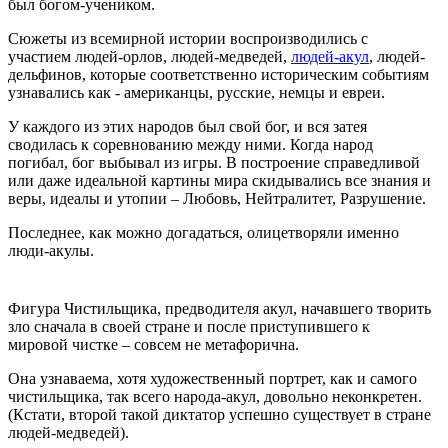
был богом-учеником.
Сюжеты из всемирной истории воспроизводились с
участием людей-орлов, людей-медведей,
людей-акул
, людей-
дельфинов, которые соответственно историческим событиям
узнавались как - американцы, русские, немцы и евреи.
У каждого из этих народов был свой бог, и вся затея
сводилась к соревнованию между ними. Когда народ
погибал, бог выбывал из игры. В построение справедливой
или даже идеальной картины мира скидывались все знания и
веры, идеалы и утопии – Любовь, Нейтралитет, Разрушение.
Последнее, как можно догадаться, олицетворяли именно
люди-акулы.
Фигура Чистильщика, предводителя акул, начавшего творить
зло сначала в своей стране и после приступившего к
мировой чистке – совсем не метафорична.
Она узнаваема, хотя художественный портрет, как и самого
чистильщика, так всего народа-акул, довольно неконкретен.
(Кстати, второй такой диктатор успешно существует в стране
людей-медведей).