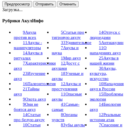
Загрузка...
Рубрики АкулИнфо
9
Акула
5
Статьи про
14
Отпуск с
против всех
тигровую акулу
людоедами
11
Акулы -
33
Удивительное
5
Антиакулин
манипуляторы
7
Акулы и
11
О
14
Акулы в
наука
нападениях акул
ритуалах
1
Мир акул
25
Акулы в
7
Характеристики
12
Досуг с
нашей жизни
акул
акулами
30
Акулы,
23
Изучение
18
Ученые и
культура,
акул
акулы
искусство
16
Палеонтология
12
Акулы и
10
Нападения
21
Тайны
преступления
акул в России
акул
11
Опасные
15
Проблемы
9
Охота акул
акулы
экологии
9
Они не
41
Самые-
14
Биология
боятся акул
самые
акул
14
Статьи
8
Органы
12
Реальные
про белую акулу
чувств
истории атак
10
Статьи
8
Зубы акулы
7
Спасение и