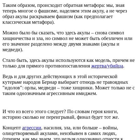
Таким образом, происходит обратная метафора: мы, зная
теперь многое о фашизме, наделяем этим акулу, а не через
образ акулы раскрываем фашизм (как предполагает
классическая метафора).
Можно было бы сказать, что здесь акулы – снова символ
хищничества и зла, но символ не может быть обезличен или
его значение разделено между двумя знаками (акулы и
медведи).
Стало быть, здесь акулы используются как модель, причем не
только для прямого противопоставления
жертва/убийца
.
Ведь и для других действующих в этой исторической
кутерьме народов Бернар выбирает отнюдь не травоядных
"идолов": орлы, медведи – тоже хищники. Может только не с
таким однозначным агрессивным имиджем.
И что из всего этого следует? По словам героя книги,
историю сколько не переигрывай, финал будет тот же.
Концепт
агрессии
, насилия, зла, или больше – войны,
олицетворяемый акулами, неизбывен в самих людях,
(причем, как мы знаем, это нельзя однозначно отнести к