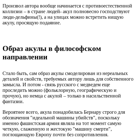
Произвол автора вообще начинается с противоестественной
коллизии – в стране людей- акул полновесно господствуют
люди-дельфины(!), а на улицах можно встретить нищую
акулу, просящую подаяние.
Образ акулы в философском
направлении
Стало быть, сам образ акулы смоделирован из нереальных
деталей и свойств, требуемых автору лишь для собственного
замысла. И потом - связь русского с медведем еще
проследить можно (фольклорную, географическую и
прочую), но немца с акулой – только в насильственной
фантазии.
Вероятнее всего, акула понадобилась Бернару строго для
обозначения "идеальной машины убийств", поскольку
именно фашистская армия являла на тот момент самую
четкую, слаженную и жестокую "машину смерти",
поглощающую Европу почти без сопротивления.