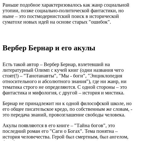
Раньше подобное характеризовалось как жанр социальной
утопии, позже социально-политической фантастики, но
ныне – это постмодернистский поиск в исторической
суматохе новых идей на основе старых "ошибок".
Вербер Бернар и его акулы
Есть такой автор – Вербер Бернар, взлетевший на
литературный Олимп с кучей книг (одни названия чего
стоят(!) – "Танотанавты", "Мы - боги", "Энциклопедия
относительного и абсолютного знания"), где ни жанр, ни
тематика строго не определяются. С одной стороны – это
фантастика и мифология, с другой – история и мистика.
Бернар не принадлежит ни к одной философской школе, но
его общее писательское кредо, по собственным же словам, -
это передача знаний, провозглашение свободы человека.
Акулы появляются в его книге – "Тайна богов", это
последний роман его "Саги о Богах". Тема понятна –
история человечества. Герой был смертным, был ангелом,