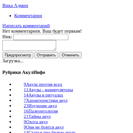
Вика Админ
Комментарии
Написать комментарий
Нет комментариев. Ваш будет первым!
Ник:
Загрузка...
Рубрики АкулИнфо
9
Акула против всех
11
Акулы - манипуляторы
14
Акулы в ритуалах
7
Характеристики акул
23
Изучение акул
16
Палеонтология
21
Тайны акул
9
Охота акул
9
Они не боятся акул
14
Статьи про белую акулу