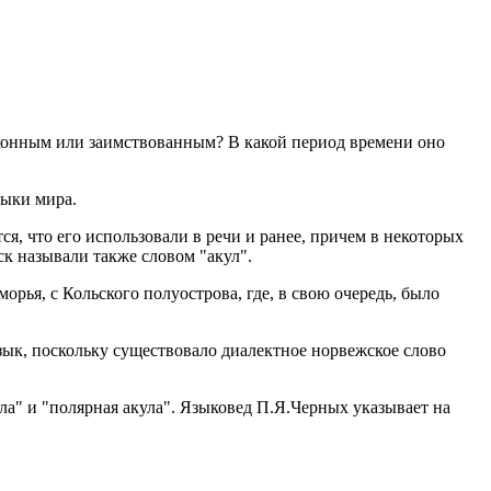
сконным или заимствованным? В какой период времени оно
зыки мира.
ся, что его использовали в речи и ранее, причем в некоторых
ск называли также словом "акул".
рья, с Кольского полуострова, где, в свою очередь, было
зык, поскольку существовало диалектное норвежское слово
ула" и "полярная акула". Языковед П.Я.Черных указывает на