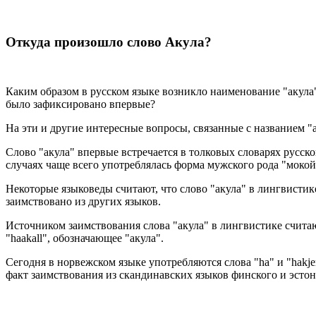
Откуда произошло слово Акула?
Каким образом в русском языке возникло наименование "акула
было зафиксировано впервые?
На эти и другие интересные вопросы, связанные с названием "
Слово "акула" впервые встречается в толковых словарях русско
случаях чаще всего употреблялась форма мужского рода "мокой
Некоторые языковеды считают, что слово "акула" в лингвистике
заимствовано из других языков.
Источником заимствования слова "акула" в лингвистике считаю
"haakall", обозначающее "акула".
Сегодня в норвежском языке употребляются слова "ha" и "hakje
факт заимствования из скандинавских языков финского и эстонск