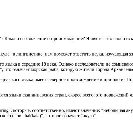
"? Каково его значение и происхождение? Является это слово и
акула" в лингвистике, нам поможет ответить наука, изучающая я
го языка в середине 18 века. Однако исследователи не сомневают
", что означает морская рыба, которую жители города Архангель
 русского языка имеет северное происхождение и пришло из Помо
тся языки скандинавских стран, скорее всего, это норвежский я
rring", которые, соответственно, имеют значение: "небольшая ак
ого слов "hai(kala)", которое означает "акула".