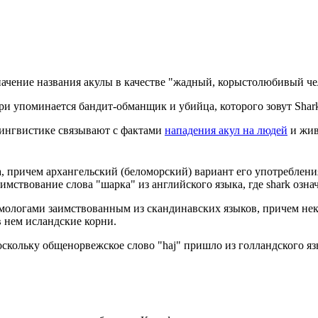
ачение названия акулы в качестве "жадный, корыстолюбивый чело
ри упоминается бандит-обманщик и убийца, которого зовут Shar
лингвистике связывают с фактами
нападения акул на людей
и жив
, причем архангельский (беломорский) вариант его употреблени
имствование слова "шарка" из английского языка, где shark означ
имологами заимствованным из скандинавских языков, причем нек
в нем исландские корни.
скольку общенорвежское слово "haj" пришло из голландского яз