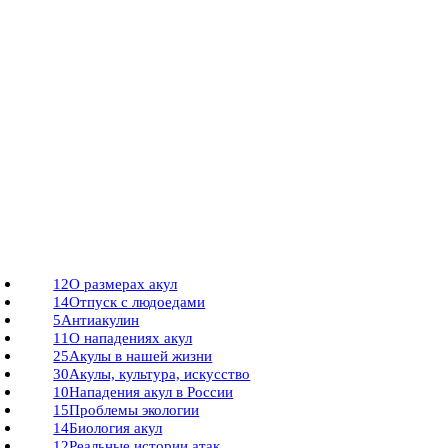
12
О размерах акул
14
Отпуск с людоедами
5
Антиакулин
11
О нападениях акул
25
Акулы в нашей жизни
30
Акулы, культура, искусство
10
Нападения акул в России
15
Проблемы экологии
14
Биология акул
12
Реальные истории атак