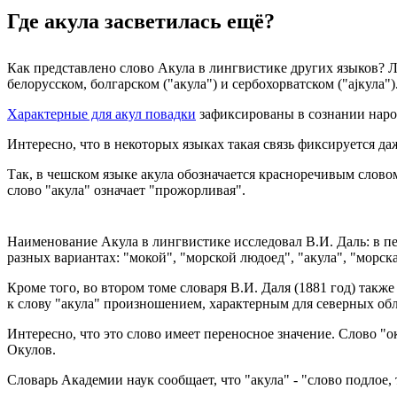
Где акула засветилась ещё?
Как представлено слово Акула в лингвистике других языков? Л
белорусском, болгарском ("акула") и сербохорватском ("ajкула")
Характерные для акул повадки
зафиксированы в сознании народ
Интересно, что в некоторых языках такая связь фиксируется д
Так, в чешском языке акула обозначается красноречивым слов
слово "акула" означает "прожорливая".
Наименование Акула в лингвистике исследовал В.И. Даль: в пе
разных вариантах: "мокой", "морской людоед", "акула", "морска
Кроме того, во втором томе словаря В.И. Даля (1881 год) такж
к слову "акула" произношением, характерным для северных обл
Интересно, что это слово имеет переносное значение. Слово "о
Окулов.
Словарь Академии наук сообщает, что "акула" - "слово подлое, 