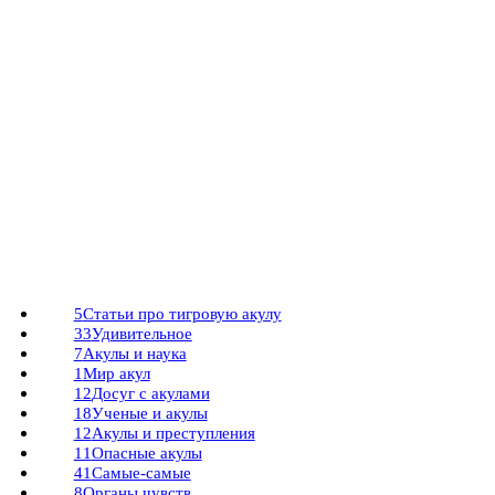
5
Статьи про тигровую акулу
33
Удивительное
7
Акулы и наука
1
Мир акул
12
Досуг с акулами
18
Ученые и акулы
12
Акулы и преступления
11
Опасные акулы
41
Самые-самые
8
Органы чувств