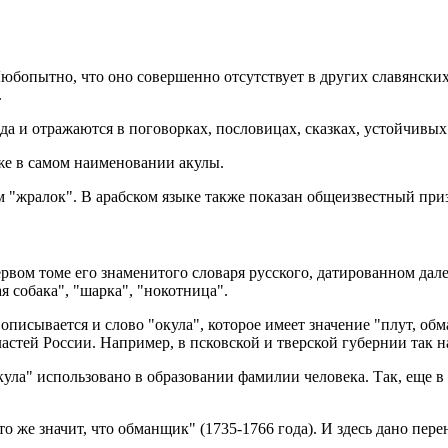
юбопытно, что оно совершенно отсутствует в других славянских 
.
а и отражаются в поговорках, пословицах, сказках, устойчивых
аже в самом наименовании акулы.
ом "жралок". В арабском языке также показан общеизвестный пр
рвом томе его знаменитого словаря русского, датированном дале
я собака", "шарка", "нокотница".
е описывается и слово "окула", которое имеет значение "плут, 
астей России. Например, в псковской и тверской губернии так н
кула" использовано в образовании фамилии человека. Так, еще в
то же значит, что обманщик" (1735-1766 года). И здесь дано пере