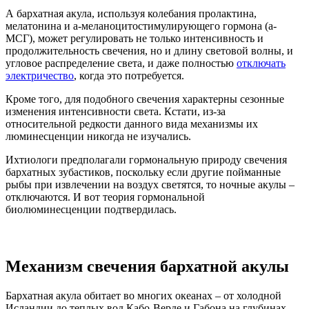
А бархатная акула, используя колебания пролактина,
мелатонина и a-меланоцитостимулирующего гормона (a-
МСГ), может регулировать не только интенсивность и
продолжительность свечения, но и длину световой волны, и
угловое распределение света, и даже полностью
отключать
электричество
, когда это потребуется.
Кроме того, для подобного свечения характерны сезонные
изменения интенсивности света. Кстати, из-за
относительной редкости данного вида механизмы их
люминесценции никогда не изучались.
Ихтиологи предполагали гормональную природу свечения
бархатных зубастиков, поскольку если другие пойманные
рыбы при извлечении на воздух светятся, то ночные акулы –
отключаются. И вот теория гормональной
биолюминесценции подтвердилась.
Механизм свечения бархатной акулы
Бархатная акула обитает во многих океанах – от холодной
Исландии до теплых вод Кабо-Верде и Габона на глубинах