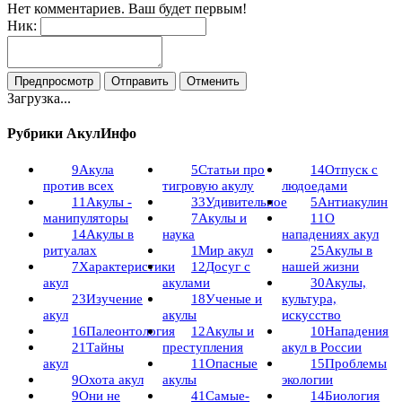
Нет комментариев. Ваш будет первым!
Ник:
Загрузка...
Рубрики АкулИнфо
9
Акула
5
Статьи про
14
Отпуск с
против всех
тигровую акулу
людоедами
11
Акулы -
33
Удивительное
5
Антиакулин
манипуляторы
7
Акулы и
11
О
14
Акулы в
наука
нападениях акул
ритуалах
1
Мир акул
25
Акулы в
7
Характеристики
12
Досуг с
нашей жизни
акул
акулами
30
Акулы,
23
Изучение
18
Ученые и
культура,
акул
акулы
искусство
16
Палеонтология
12
Акулы и
10
Нападения
21
Тайны
преступления
акул в России
акул
11
Опасные
15
Проблемы
9
Охота акул
акулы
экологии
9
Они не
41
Самые-
14
Биология