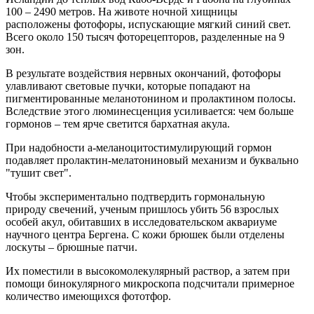
100 – 2490 метров. На животе ночной хищницы
расположены фотофоры, испускающие мягкий синий свет.
Всего около 150 тысяч фоторецепторов, разделенные на 9
зон.
В результате воздействия нервных окончаний, фотофоры
улавливают световые пучки, которые попадают на
пигментированные меланотонином и пролактином полосы.
Вследствие этого люминесценция усиливается: чем больше
гормонов – тем ярче светится бархатная акула.
При надобности a-меланоцитостимулирующий гормон
подавляет пролактин-мелатониновый механизм и буквально
"тушит свет".
Чтобы экспериментально подтвердить гормональную
природу свечений, ученым пришлось убить 56 взрослых
особей акул, обитавших в исследовательском аквариуме
научного центра Бергена. С кожи брюшек были отделены
лоскуты – брюшные патчи.
Их поместили в высокомолекулярный раствор, а затем при
помощи бинокулярного микроскопа подсчитали примерное
количество имеющихся фототфор.