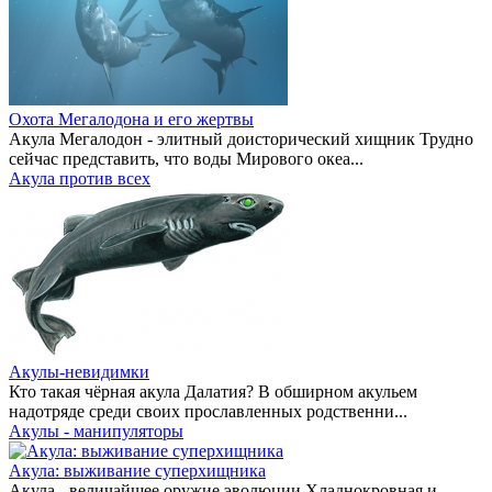
Охота Мегалодона и его жертвы
Акула Мегалодон - элитный доисторический хищник Трудно
сейчас представить, что воды Мирового океа...
Акула против всех
Акулы-невидимки
Кто такая чёрная акула Далатия? В обширном акульем
надотряде среди своих прославленных родственни...
Акулы - манипуляторы
Акула: выживание суперхищника
Акула - величайшее оружие эволюции Хладнокровная и