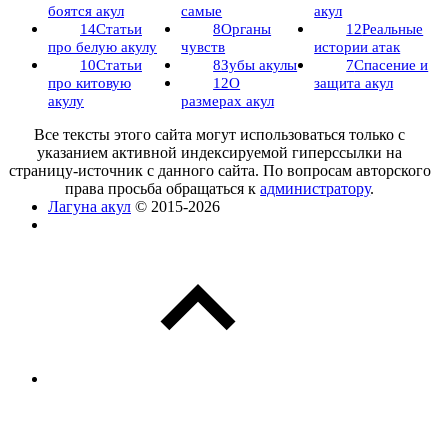
боятся акул
самые
акул
14
Статьи
8
Органы
12
Реальные
про белую акулу
чувств
истории атак
10
Статьи
8
Зубы акулы
7
Спасение и
про китовую
12
О
защита акул
акулу
размерах акул
Все тексты этого сайта могут использоваться только с
указанием активной индексируемой гиперссылки на
страницу-источник с данного сайта. По вопросам авторского
права просьба обращаться к
администратору
.
Лагуна акул
© 2015-2026