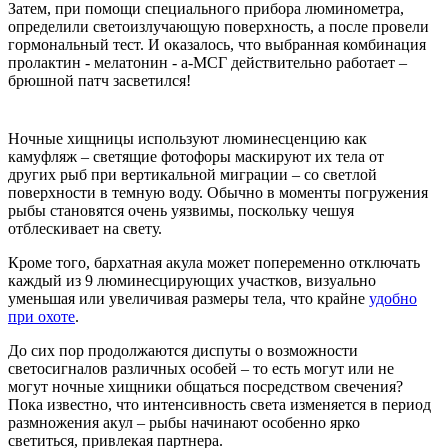
Затем, при помощи специального прибора люминометра,
определили светоизлучающую поверхность, а после провели
гормональный тест. И оказалось, что выбранная комбинация
пролактин - мелатонин - a-МСГ действительно работает –
брюшной патч засветился!
Ночные хищницы используют люминесценцию как
камуфляж – светящие фотофоры маскируют их тела от
других рыб при вертикальной миграции – со светлой
поверхности в темную воду. Обычно в моменты погружения
рыбы становятся очень уязвимы, поскольку чешуя
отблескивает на свету.
Кроме того, бархатная акула может попеременно отключать
каждый из 9 люминесцирующих участков, визуально
уменьшая или увеличивая размеры тела, что крайне
удобно
при охоте
.
До сих пор продолжаются диспуты о возможности
светосигналов различных особей – то есть могут или не
могут ночные хищники общаться посредством свечения?
Пока известно, что интенсивность света изменяется в период
размножения акул – рыбы начинают особенно ярко
светиться, привлекая партнера.