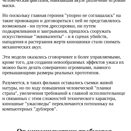
человеческая фантазия, навязавшая акуле различные игровые
маски.
Но поскольку главная героиня "упорно не соглашалась" на
такие провокации и договориться с ней не представлялось
возможным - ни путем дрессировки, ни путем
подкармливания и заигрывания, пришлось сооружать
искусственные "эквиваленты" - и в сценах убийств,
нападения и растерзания жертв киношники стали снимать
механических акул.
Эти модели оказались сговорчивее и более управляемыми,
кроме того, для создания невообразимых эффектов ужаса их
можно было делать совершенно огромными, намного
превышающими размеры реальных прототипов.
Разумеется, в таких фильмах оставались съемки живой
натуры, но по ходу повышения человеческой "планки
страха", увеличения требований к главной исполнительнице
и связанных с этим сложностей технического характера,
киношные "ужасоведы" переключаются потихоньку на
компьютерных "дублеров".