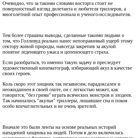
Очевидно, что за такими словами восторга стоит не
поверхностный взгляд дилетанта и любителя триллеров, а
многолетний опыт профессионала и ученого-исследователя.
Тем более страшны выводы, сделанные такими людьми о
том, что Голливуд реально нанес непоправимый ущерб этому
сектору живой природы, навсегда закрепив за акулой
понятие леденящего ужаса и цепенеющего страха.
Если разобраться, то именно такую задачу и преследует
художественный кинематограф, избирающий акул в качестве
своих героев.
Коль скоро этот хищник так независим, парадоксален и
неожиданнен в своей охоте, он с легкостью может, как
говорится, "без грима" играть всяческих монстров и злодеев.
Так начинались "акульи" триллеры, лишавшие сна и покоя
особо впечатлительных и не очень зрителей.
Вначале это были ленты на основе реальных историй
нападений хищника на людей. Потом в дело включилась