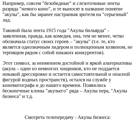
Например, совсем "безобидные" и слезоточивые ленты
разряда "немого кино", и те выносят в название понятие
"акулы", как бы заранее настраивая зрителя на "серьезный"
лад.
Таковой была лента 1915 года "Акулы бильярда" -
заявленная, правда, как комедия, она, тем не менее, четко
обозначала статус своих героев – "акулы" (т.е. те, кто
является однозначным лидером и полноценным хозяином, не
терпящим рядом с собой никаких конкурентов).
Этот символ, за неимением достойной и яркой альтернативы
(акула – один из немногих хищников, кто не поддается
никакой дрессировке и остается самостоятельной и опасной
фигурой водных пространств), остался на службе у
кинематографа и до нашего времени. Появились
бесконечные клоны "акульего" ряда – Акулы пера, "Акулы
бизнеса" и т.д.
Смотреть телепередачу - Акулы бизнеса: