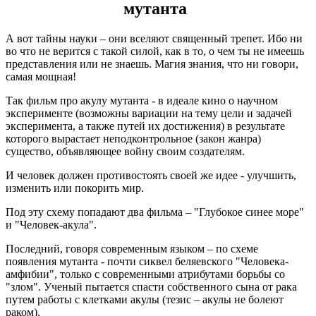
мутанта
А вот тайны науки – они вселяют священный трепет. Ибо ни
во что не верится с такой силой, как в то, о чем ты не имеешь
представления или не знаешь. Магия знания, что ни говори,
самая мощная!
Так фильм про акулу мутанта - в идеале кино о научном
эксперименте (возможны вариации на тему цели и задачей
эксперимента, а также путей их достижения) в результате
которого вырастает неподконтрольное (закон жанра)
существо, объявляющее войну своим создателям.
И человек должен противостоять своей же идее - улучшить,
изменить или покорить мир.
Под эту схему попадают два фильма – "Глубокое синее море"
и "Человек-акула".
Последний, говоря современным языком – по схеме
появления мутанта - почти сиквел беляевского "Человека-
амфибии", только с современными атрибутами борьбы со
"злом". Ученый пытается спасти собственного сына от рака
путем работы с клетками акулы (тезис – акулы не болеют
раком).