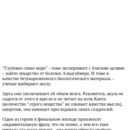
"Глубокое синее море" - тоже эксперимент с благими целями
– найти лекарство от болезни Альцгеймера. И тоже в
качестве безукоризненного биологического материала –
ученые выбирают акулу.
Здесь они увеличивают ей объем мозга. Разумеется, акула не
садится от этого в кресло и не читает на ночь Канта
(количество "серого вещества" не означает качества мысли),
напротив, она начинает преследовать своих создателей.
Один из героев в финальном эпизоде произносит
сакраментальную фразу, что он понял, о чем все-таки
мечтала эта акула-мутант - она хотела обрести свободу.