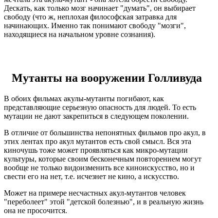
Дескать, как только мозг начинает "думать", он выбирает
свободу (что ж, неплохая философская затравка для
начинающих. Именно так понимают свободу "мозги",
находящиеся на начальном уровне сознания).
Мутанты на вооружении Голливуда
В обоих фильмах акулы-мутанты погибают, как
представляющие серьезную опасность для людей. То есть
мутации не дают закрепиться в следующем поколении.
В отличие от большинства непонятных фильмов про акул, в
этих лентах про акул мутантов есть свой смысл. Вся эта
киночушь тоже может проявляться как микро-мутации
культуры, которые своим бесконечным повторением могут
вообще не только видоизменить все киноискусство, но и
свести его на нет, т.е. исчезнет не кино, а искусство.
Может на примере несчастных акул-мутантов человек
"переболеет" этой "детской болезнью", и в реальную жизнь
она не просочится.