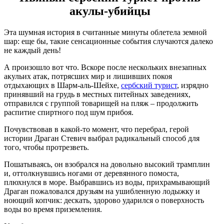
акулы-убийцы
Эта шумная история в считанные минуты облетела земной
шар: еще бы, такие сенсационные события случаются далеко
не каждый день!
А произошло вот что. Вскоре после нескольких внезапных
акульих атак, потрясших мир и лишивших покоя
отдыхающих в Шарм-аль-Шейхе,
сербский турист
, изрядно
принявший на грудь в местных питейных заведениях,
отправился с группой товарищей на пляж – продолжить
распитие спиртного под шум прибоя.
Почувствовав в какой-то момент, что перебрал, герой
истории Драган Стевич выбрал радикальный способ для
того, чтобы протрезветь.
Пошатываясь, он взобрался на довольно высокий трамплин
и, оттолкнувшись ногами от деревянного помоста,
плюхнулся в море. Выбравшись из воды, прихрамывающий
Драган пожаловался друзьям на ушибленную лодыжку и
ноющий копчик: дескать, здорово ударился о поверхность
воды во время приземления.