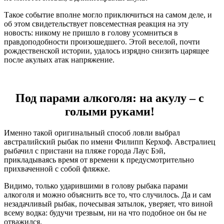
Такое событие вполне могло приключиться на самом деле, и
об этом свидетельствует повсеместная реакция на эту
новость: никому не пришло в голову усомниться в
правдоподобности произошедшего. Этой веселой, почти
рождественской истории, удалось изрядно снизить царящее
после акульих атак напряжение.
Под парами алкоголя: на акулу – с
голыми руками!
Именно такой оригинальный способ ловли выбрал
австралийский рыбак по имени Филипп Керхоф. Австралиец
рыбачил с пристани на пляже города Лаус Бэй,
прикладываясь время от времени к предусмотрительно
прихваченной с собой фляжке.
Видимо, только ударившими в голову рыбака парами
алкоголя и можно объяснить все то, что случилось. Да и сам
незадачливый рыбак, почесывая затылок, уверяет, что виной
всему водка: будучи трезвым, ни на что подобное он бы не
отважился.