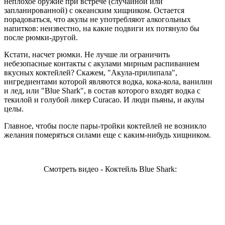
неплохое оружие при встрече (случайной или
запланированной) с океанским хищником. Остается
порадоваться, что акулы не употребляют алкогольных
напитков: неизвестно, на какие подвиги их потянуло бы
после рюмки-другой.
Кстати, насчет рюмки. Не лучше ли ограничить
небезопасные контакты с акулами мирным распиванием
вкусных коктейлей? Скажем, "Акула-прилипала",
ингредиентами которой являются водка, кока-кола, ванилин
и лед, или "Blue Shark", в состав которого входят водка с
текилой и голубой ликер Curacao. И люди пьяны, и акулы
целы.
Главное, чтобы после пары-тройки коктейлей не возникло
желания померяться силами еще с каким-нибудь хищником.
Смотреть видео - Коктейль Blue Shark: