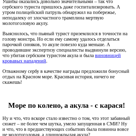
Ушибы оказались довольно значительными – так что
сербского туриста пришлось даже госпитализировать. А
утром полицейский патруль обнаружил на побережье,
неподалеку от злосчастного трамплина мертвую
молотоголовую акулу.
Выяснилось, что пьяный турист приземлился в точности на
голову монстра. Но если ему самому удалось отделаться
парочкой синяков, то акуле повезло куда меньше. А
проводившие экспертизу специалисты выдвинули версию,
что убитая сербским туристом акула и была
виновницей
кровавых нападений
.
Отважному сербу в качестве награды предложили бонусный
отдых на Красном море. Красивая история, ничего не
скажешь!
Море по колено, а акула - с карася!
Ну и что, что вскоре стало известно о том, что этот забавный
сюжет – не более чем шутка, умело запущенная в СМИ? Ну
и что, что в предшествующих событиях была повинна вовсе
не молотоголовая, а длиннокрылая акула?