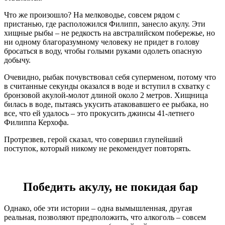
Что же произошло? На мелководье, совсем рядом с
пристанью, где расположился Филипп, занесло акулу. Эти
хищные рыбы – не редкость на австралийском побережье, но
ни одному благоразумному человеку не придет в голову
бросаться в воду, чтобы голыми руками одолеть опасную
добычу.
Очевидно, рыбак почувствовал себя суперменом, потому что
в считанные секунды оказался в воде и вступил в схватку с
бронзовой акулой-молот длиной около 2 метров. Хищница
билась в воде, пытаясь укусить атаковавшего ее рыбака, но
все, что ей удалось – это прокусить джинсы 41-летнего
Филиппа Керхофа.
Протрезвев, герой сказал, что совершил глупейший
поступок, который никому не рекомендует повторять.
Победить акулу, не покидая бар
Однако, обе эти истории – одна вымышленная, другая
реальная, позволяют предположить, что алкоголь – совсем