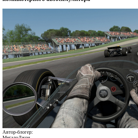
Автор-блогер:
МегалоДжон