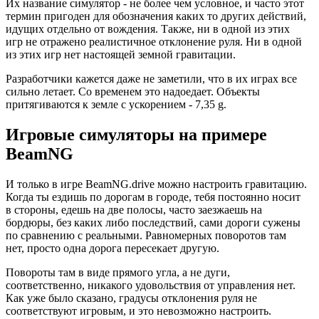
Их название симулятор - не более чем условное, и часто этот
термин пригоден для обозначения каких то других действий,
идущих отдельно от вождения. Также, ни в одной из этих
игр не отражено реалистичное отклонение руля. Ни в одной
из этих игр нет настоящей земной гравитации.
Разработчики кажется даже не заметили, что в их играх все
сильно летает. Со временем это надоедает. Объекты
притягиваются к земле с ускорением - 7,35 g.
Игровые симуляторы на примере
BeamNG
И только в игре BeamNG.drive можно настроить гравитацию.
Когда ты ездишь по дорогам в городе, тебя постоянно носит
в стороны, едешь на две полосы, часто заезжаешь на
бордюры, без каких либо последствий, сами дороги сужены
по сравнению с реальными. Равномерных поворотов там
нет, просто одна дорога пересекает другую.
Повороты там в виде прямого угла, а не дуги,
соответственно, никакого удовольствия от управления нет.
Как уже было сказано, градусы отклонения руля не
соответствуют игровым, и это невозможно настроить.