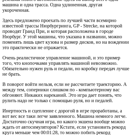
машина и одна трасса. Одна удлиненная, другая
укороченная.
Здесь предложено проехать по лучшей части всемирно
известной трассы Нюрбургринга, GP - Strecke, на которой
проводят Гранд При, и которая расположена в городе
Нюрбург. У этой машины, что указана в названии, можно
поменять лишь цвет кузова и размер дисков, но на вождении
это практически не отражается.
Очень реалистичное управление машиной, и это пример
того, что кнопочками управлять машиной невозможно.
Обязательно нужен руль и педали, но коробку передач лучше
не брать.
В поворот войти нельзя, если не рассчитаете траекторию. А
между тем, соперники слишком по - компьютерному вас
обгоняют. Никаких нареканий. Это игра дает понять, что
рулить надо не только с помощью руля, но и педалей.
Инертность и сцепление с дорогой в игре проработаны, а
вот вес все таки легче заявленного. Машина немного легче.
Достаточно скучная игра, но какого экшена вообще можно
ждать от автосимуляторов? Кстати, если установить рекорд
круга меньше чем 00:01:28, то можно побить рекорд