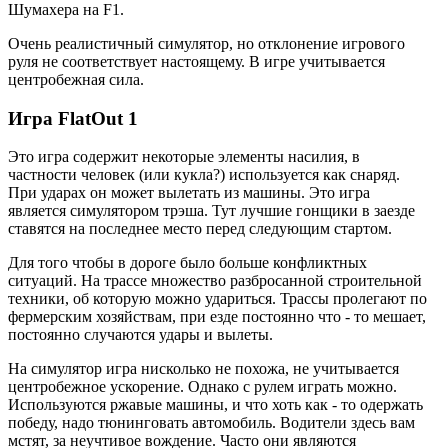
Шумахера на F1.
Очень реалистичный симулятор, но отклонение игрового
руля не соответствует настоящему. В игре учитывается
центробежная сила.
Игра FlatOut 1
Это игра содержит некоторые элементы насилия, в
частности человек (или кукла?) используется как снаряд.
При ударах он может вылетать из машины. Это игра
является симулятором трэша. Тут лучшие гонщики в заезде
ставятся на последнее место перед следующим стартом.
Для того чтобы в дороге было больше конфликтных
ситуаций. На трассе множество разбросанной строительной
техники, об которую можно удариться. Трассы пролегают по
фермерским хозяйствам, при езде постоянно что - то мешает,
постоянно случаются удары и вылеты.
На симулятор игра нисколько не похожа, не учитывается
центробежное ускорение. Однако с рулем играть можно.
Используются ржавые машины, и что хоть как - то одержать
победу, надо тюнинговать автомобиль. Водители здесь вам
мстят, за неучтивое вождение. Часто они являются