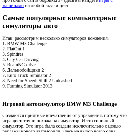
про гонки с сайта obgonki.ru - здесь вы найдёте
игры с
машинами
на любой вкус и цвет.
Самые популярные компьютерные
симуляторы авто
Итак, рассмотрим несколько симуляторов вождения.
1. BMW M3 Challenge
2. FlatOut 1
3. Spintires
4. City Car Driving
5. BeamNG.drive
6. Дальнобойщики 2
7. Euro Truck Simulator 2
8. Need for Speed: Shift 2 Unleashed
9. Farming Simulator 2013
Игровой автосимулятор BMW M3 Challenge
Создаются приятные впечатления от управления, потому что
игра достаточно похожа на симулятор. И это гоночный
симулятор. Это игра была создана исключительно с целью
рекламы нового автомобиля. Здесь на выбор всего одна