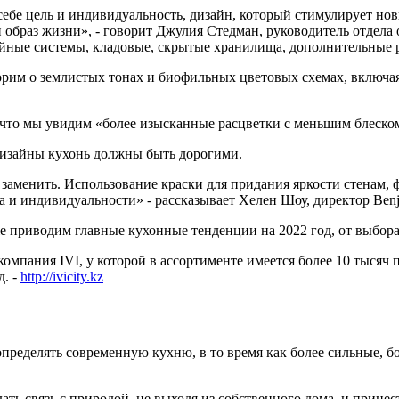
ебе цель и индивидуальность, дизайн, который стимулирует но
образ жизни», - говорит Джулия Стедман, руководитель отдела 
ийные системы, кладовые, скрытые хранилища, дополнительные 
ворим о землистых тонах и биофильных цветовых схемах, вклю
 что мы увидим «более изысканные расцветки с меньшим блеско
дизайны кухонь должны быть дорогими.
аменить. Использование краски для придания яркости стенам, ф
а и индивидуальности» - рассказывает Хелен Шоу, директор Ben
е приводим главные кухонные тенденции на 2022 год, от выбора
мпания IVI, у которой в ассортименте имеется более 10 тысяч 
д. -
http://ivicity.kz
определять современную кухню, в то время как более сильные, бо
ать связь с природой, не выходя из собственного дома, и прине