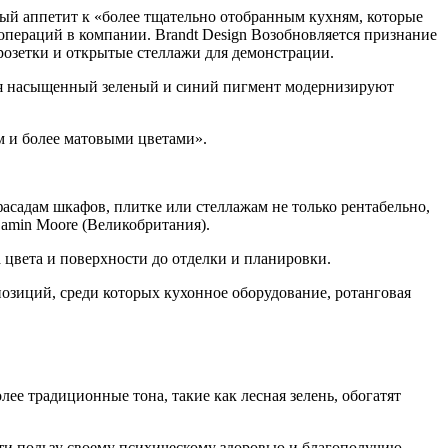
вый аппетит к «более тщательно отобранным кухням, которые
операций в компании. Brandt Design Возобновляется признание
розетки и открытые стеллажи для демонстрации.
чая насыщенный зеленый и синий пигмент модернизируют
м и более матовыми цветами».
асадам шкафов, плитке или стеллажам не только рентабельно,
jamin Moore (Великобритания).
 цвета и поверхности до отделки и планировки.
позиций, среди которых кухонное оборудование, ротанговая
лее традиционные тона, такие как лесная зелень, обогатят
сти пользу своему психическому здоровью и благополучию.