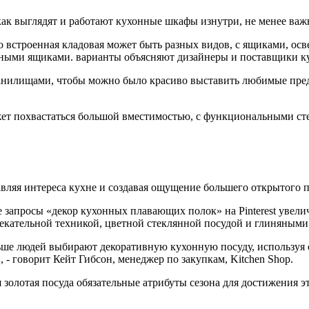
как выглядят и работают кухонные шкафы изнутри, не менее важ
но встроенная кладовая может быть разных видов, с ящиками, о
ми ящиками. варианты объясняют дизайнеры и поставщики кухон
нилищами, чтобы можно было красиво выставить любимые предме
ет похвастаться большой вместимостью, с функциональными ст
вляя интереса кухне и создавая ощущение большего открытого п
е запросы «декор кухонных плавающих полок» на Pinterest увели
кательной техникой, цветной стеклянной посудой и глиняными
льше людей выбирают декоративную кухонную посуду, используя 
- говорит Кейт Гибсон, менеджер по закупкам, Kitchen Shop.
 золотая посуда обязательные атрибуты сезона для достижения 