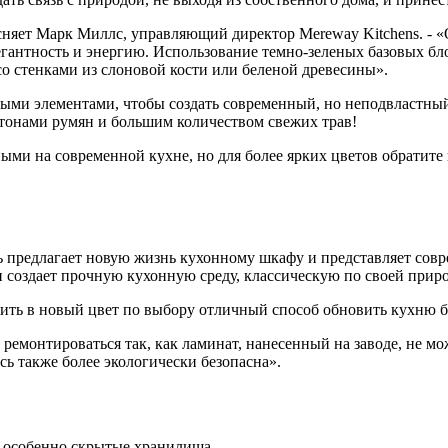
няет Марк Миллс, управляющий директор Mereway Kitchens. - «О
антность и энергию. Использование темно-зеленых базовых бло
со стенками из слоновой кости или беленой древесины».
ыми элементами, чтобы создать современный, но неподвластный
 тонами румян и большим количеством свежих трав!
ыми на современной кухне, но для более ярких цветов обратите
предлагает новую жизнь кухонному шкафу и представляет совре
н создает прочную кухонную среду, классическую по своей приро
ь в новый цвет по выбору отличный способ обновить кухню без
монтироваться так, как ламинат, нанесенный на заводе, не мож
ись также более экологически безопасна».
, особенно скрытые хранилища.