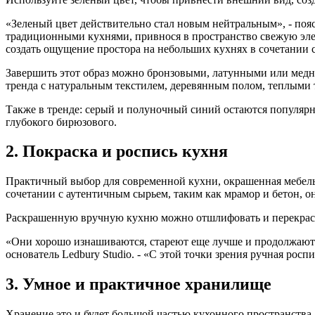
«Зеленый цвет действительно стал новым нейтральным», - пояс
традиционными кухнями, привнося в пространство свежую элег
создать ощущение простора на небольших кухнях в сочетании 
Завершить этот образ можно бронзовыми, латунными или медн
тренда с натуральным текстилем, деревянным полом, теплыми
Также в тренде: серый и полуночный синий остаются популярн
глубокого бирюзового.
2. Покраска и роспись кухня
Практичный выбор для современной кухни, окрашенная мебель 
сочетании с аутентичным сырьем, таким как мрамор и бетон, о
Раскрашенную вручную кухню можно отшлифовать и перекрасит
«Они хорошо изнашиваются, стареют еще лучше и продолжают ре
основатель Ledbury Studio. - «С этой точки зрения ручная росп
3. Умное и практичное хранилище
Хранение это и будет большой частью кухонного пространства