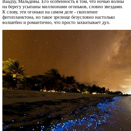
Ваадху, Мальдивы. Его особенность в том, что ночью волны
на берегу усыпаны миллионами огоньков, словно звездами.
К слову, эти огоньки на самом деле - скопление
фитопланктона, но такое зрелище безусловно настолько
волшебно и романтично, что просто захватывает дух.