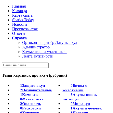
Главная
Команда
Карта сайта
Sharks Today
Новости
Прогнозы атак
Ответы
Справка
Ортокон - партнёр Лагуны акул
Администратор
Комментарии участников
Лента активности
Темы картинок про акул (рубрики)
1
Защита акул
0
Битвы с
2
Познавательные
животными
1
Комиксы
6
Акулы-няши,
0
Фантастика
питомцы
2
Опасность
0
Мир акул
0
Раскраски
1
Акула и человек
0
Характер,
1
Пародии