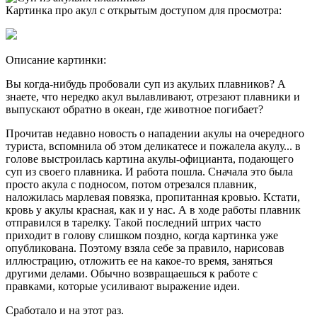
Картинка про акул с открытым доступом для просмотра:
Описание картинки:
Вы когда-нибудь пробовали суп из акульих плавников? А
знаете, что нередко акул вылавливают, отрезают плавники и
выпускают обратно в океан, где животное погибает?
Прочитав недавно новость о нападении акулы на очередного
туриста, вспомнила об этом деликатесе и пожалела акулу... в
голове выстроилась картина акулы-официанта, подающего
суп из своего плавника. И работа пошла. Сначала это была
просто акула с подносом, потом отрезался плавник,
наложилась марлевая повязка, пропитанная кровью. Кстати,
кровь у акулы красная, как и у нас. А в ходе работы плавник
отправился в тарелку. Такой последний штрих часто
приходит в голову слишком поздно, когда картинка уже
опубликована. Поэтому взяла себе за правило, нарисовав
иллюстрацию, отложить ее на какое-то время, заняться
другими делами. Обычно возвращаешься к работе с
правками, которые усиливают выражение идеи.
Сработало и на этот раз.