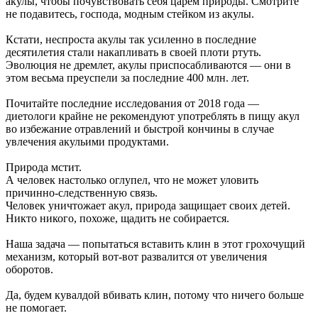
акулы, чтобы почувствовать себя царём природы. Смотрите
не подавитесь, господа, модным стейком из акулы.
Кстати, неспроста акулы так усиленно в последние
десятилетия стали накапливать в своей плоти ртуть.
Эволюция не дремлет, акулы приспосабливаются — они в
этом весьма преуспели за последние 400 млн. лет.
Почитайте последние исследования от 2018 года —
диетологи крайне не рекомендуют употреблять в пищу акул
во избежание отравлений и быстрой кончины в случае
увлечения акульими продуктами.
Природа мстит.
А человек настолько оглупел, что не может уловить
причинно-следственную связь.
Человек уничтожает акул, природа защищает своих детей.
Никто никого, похоже, щадить не собирается.
Наша задача — попытаться вставить клин в этот грохочущий
механизм, который вот-вот развалится от увеличения
оборотов.
Да, будем кувалдой вбивать клин, потому что ничего больше
не помогает.