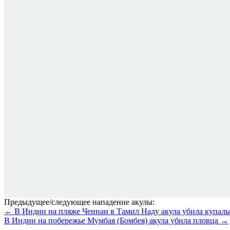
Предыдущее/следующее нападение акулы:
← В Индии на пляже Ченнаи в Тамил Наду акула убила купал
В Индии на побережье Мумбая (Бомбея) акула убила пловца →