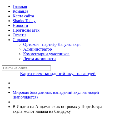
Главная
Команда
Карта сайта
Sharks Today
Новости
Прогнозы атак
Ответы
Справка
Ортокон - партнёр Лагуны акул
Администратор
Комментарии участников
Лента активности
Карта всех нападений акул на людей
Мировая база данных нападений акул на людей
(наполняется)
В Индии на Андаманских островах у Порт-Блэра
акула-молот напала на байдарку