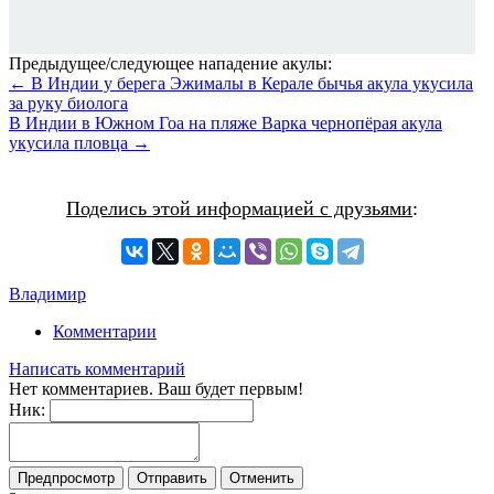
Предыдущее/следующее нападение акулы:
← В Индии у берега Эжималы в Керале бычья акула укусила
за руку биолога
В Индии в Южном Гоа на пляже Варка чернопёрая акула
укусила пловца →
Поделись этой информацией с друзьями
:
Владимир
Комментарии
Написать комментарий
Нет комментариев. Ваш будет первым!
Ник: