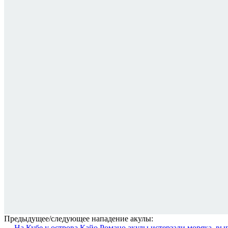
Предыдущее/следующее нападение акулы:
← На Кубе у острова Кайо Романо акулы истерзали моряка, вы