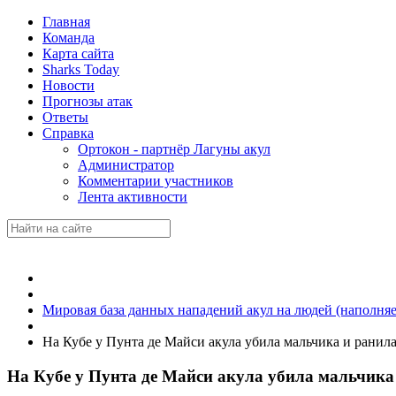
Главная
Команда
Карта сайта
Sharks Today
Новости
Прогнозы атак
Ответы
Справка
Ортокон - партнёр Лагуны акул
Администратор
Комментарии участников
Лента активности
Мировая база данных нападений акул на людей (наполняе
На Кубе у Пунта де Майси акула убила мальчика и ранила 
На Кубе у Пунта де Майси акула убила мальчика 