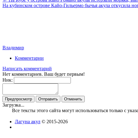
На кубинском острове Кайо-Гильермо бычья акула откусила н
Владимир
Комментарии
Написать комментарий
Нет комментариев. Ваш будет первым!
Ник:
Загрузка...
Все тексты этого сайта могут использоваться только с ук
Лагуна акул
© 2015-2026