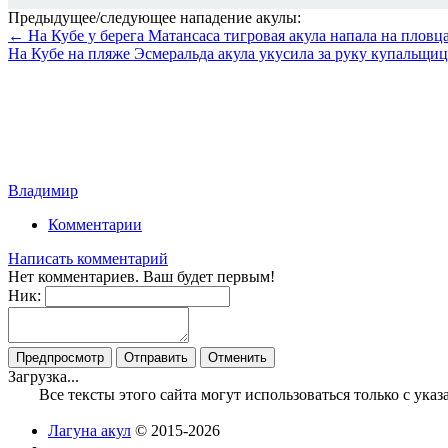
Предыдущее/следующее нападение акулы:
← На Кубе у берега Матансаса тигровая акула напала на пловц
На Кубе на пляже Эсмеральда акула укусила за руку купальщи
Владимир
Комментарии
Написать комментарий
Нет комментариев. Ваш будет первым!
Ник:
Загрузка...
Все тексты этого сайта могут использоваться только с ук
Лагуна акул
© 2015-2026