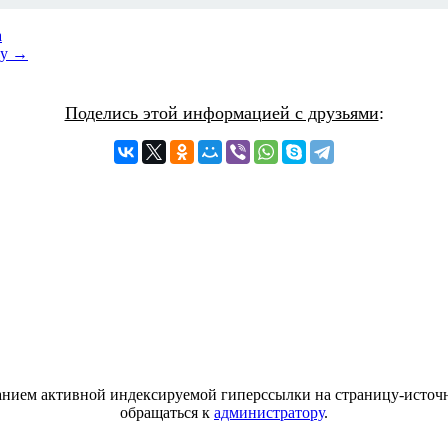
а
цу →
Поделись этой информацией с друзьями
:
азанием активной индексируемой гиперссылки на страницу-источн
обращаться к
администратору
.