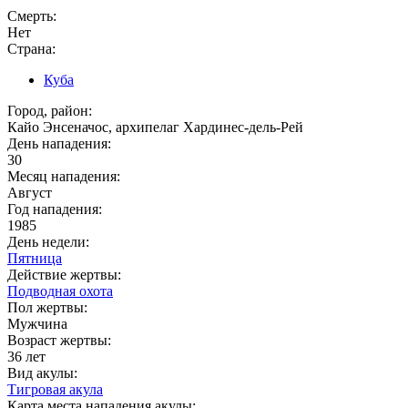
Смерть:
Нет
Страна:
Куба
Город, район:
Кайо Энсеначос, архипелаг Хардинес-дель-Рей
День нападения:
30
Месяц нападения:
Август
Год нападения:
1985
День недели:
Пятница
Действие жертвы:
Подводная охота
Пол жертвы:
Мужчина
Возраст жертвы:
36 лет
Вид акулы:
Тигровая акула
Карта места нападения акулы: