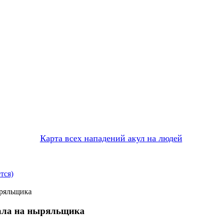
Карта всех нападений акул на людей
тся)
ыряльщика
пала на ныряльщика