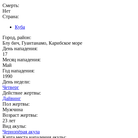
Смерть:
Нет
Страна:
Куба
Город, район:
Блу бич, Гуантанамо, Карибское море
День нападения:
17
Месяц нападения:
Май
Год нападения:
1990
День недели:
Четверг
Действие жертвы:
Дайвинг
Пол жертвы:
Мужчина
Возраст жертвы:
23 лет
Вид акулы:
Чернопёрая акула
Карта места нападения акулы: