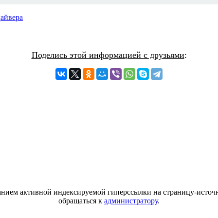
дайвера
Поделись этой информацией с друзьями
:
азанием активной индексируемой гиперссылки на страницу-источн
обращаться к
администратору
.