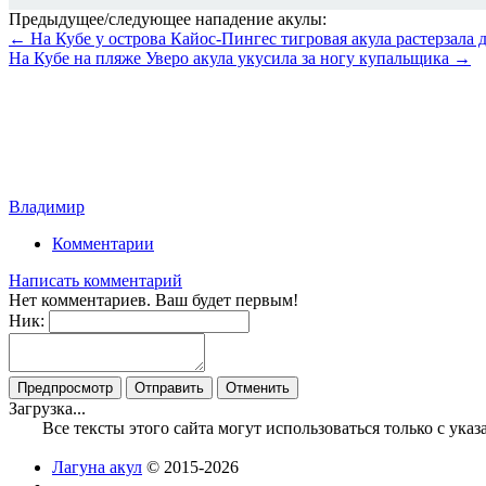
Предыдущее/следующее нападение акулы:
← На Кубе у острова Кайос-Пингес тигровая акула растерзала 
На Кубе на пляже Уверо акула укусила за ногу купальщика →
Владимир
Комментарии
Написать комментарий
Нет комментариев. Ваш будет первым!
Ник:
Загрузка...
Все тексты этого сайта могут использоваться только с ук
Лагуна акул
© 2015-2026