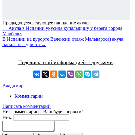
Предыдущее/следующее нападение акулы:
← Акула в Испании укусила купальщицу у берега города
Марбелья
В Испании на курорте Валенсии (пляж Мальвароса) акула
напала на туриста →
Поделись этой информацией с друзьями
:
Владимир
Комментарии
Написать комментарий
Нет комментариев. Ваш будет первым!
Ник: