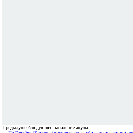
Предыдущее/следующее нападение акулы:
← На Гавайях (Хамакуа) тигровая акула убила двух женщин, л