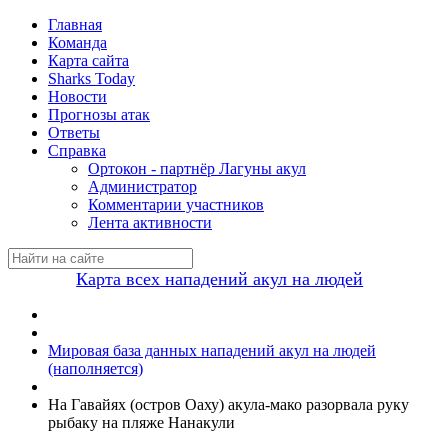
Главная
Команда
Карта сайта
Sharks Today
Новости
Прогнозы атак
Ответы
Справка
Ортокон - партнёр Лагуны акул
Администратор
Комментарии участников
Лента активности
Карта всех нападений акул на людей
Мировая база данных нападений акул на людей
(наполняется)
На Гавайях (остров Оаху) акула-мако разорвала руку
рыбаку на пляже Нанакули