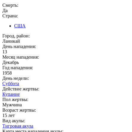
Смерть:
Да
Страна:
США
Город, район:
Ланикай
День нападения:
13
Месяц нападения:
Декабрь
Год нападения:
1958
День недели:
Суббота
Действие жертвы:
Купание
Пол жертвы:
Мужчина
Возраст жертвы:
15 лет
Вид акулы:
Тигровая акула
Карта места нападения акулы: