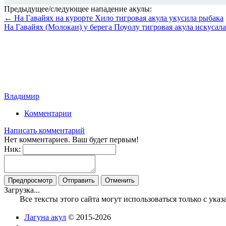
Предыдущее/следующее нападение акулы:
← На Гавайях на курорте Хило тигровая акула укусила рыбака
На Гавайях (Молокаи) у берега Поуолу тигровая акула искусал
Владимир
Комментарии
Написать комментарий
Нет комментариев. Ваш будет первым!
Ник:
Загрузка...
Все тексты этого сайта могут использоваться только с ук
Лагуна акул
© 2015-2026