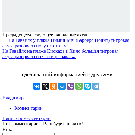
Предыдущее/следующее нападение акулы:
← На Гавайях у пляжа Нимиц Бич (Барберс Пойнт) тигровая
акула разорвала ногу охотнику
На Гавайях на пляже Киокаха в Хило большая тигровая
акула разорвала на части рыбака →
Поделись этой информацией с друзьями
:
Владимир
Комментарии
Написать комментарий
Нет комментариев. Ваш будет первым!
Ник: