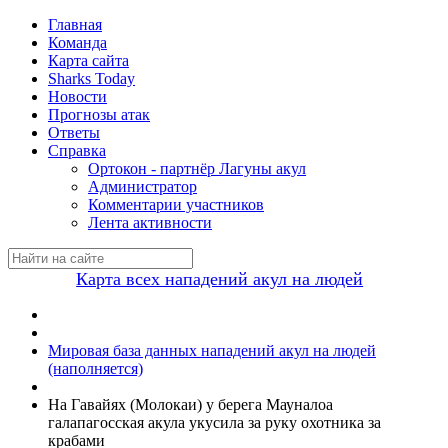
Главная
Команда
Карта сайта
Sharks Today
Новости
Прогнозы атак
Ответы
Справка
Ортокон - партнёр Лагуны акул
Администратор
Комментарии участников
Лента активности
Карта всех нападений акул на людей
Мировая база данных нападений акул на людей
(наполняется)
На Гавайях (Молокаи) у берега Мауналоа
галапагосская акула укусила за руку охотника за
крабами