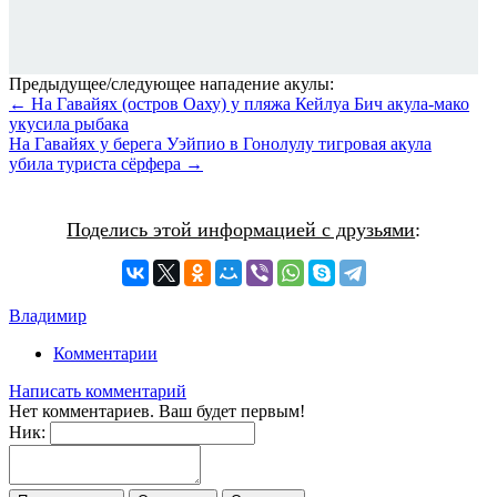
Предыдущее/следующее нападение акулы:
← На Гавайях (остров Оаху) у пляжа Кейлуа Бич акула-мако
укусила рыбака
На Гавайях у берега Уэйпио в Гонолулу тигровая акула
убила туриста сёрфера →
Поделись этой информацией с друзьями
:
Владимир
Комментарии
Написать комментарий
Нет комментариев. Ваш будет первым!
Ник: