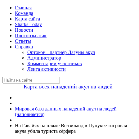
Главная
Команда
Карта сайта
Sharks Today
Новости
Прогнозы атак
Ответы
Справка
Ортокон - партнёр Лагуны акул
Администратор
Комментарии участников
Лента активности
Карта всех нападений акул на людей
Мировая база данных нападений акул на людей
(наполняется)
На Гавайях на пляже Велзиланд в Пупукее тигровая
акула убила туриста сёрфера