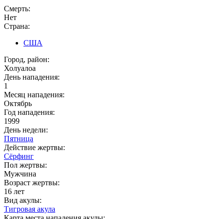
Смерть:
Нет
Страна:
США
Город, район:
Холуалоа
День нападения:
1
Месяц нападения:
Октябрь
Год нападения:
1999
День недели:
Пятница
Действие жертвы:
Сёрфинг
Пол жертвы:
Мужчина
Возраст жертвы:
16 лет
Вид акулы:
Тигровая акула
Карта места нападения акулы: