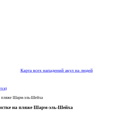
Карта всех нападений акул на людей
тся)
на пляже Шарм-эль-Шейха
уристке на пляже Шарм-эль-Шейха