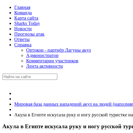
Главная
Команда
Карта сайта
Sharks Today
Новости
Прогнозы атак
Ответы
Справка
Ортокон - партнёр Лагуны акул
Администратор
Комментарии участников
Лента активности
Мировая база данных нападений акул на людей (наполняе
Акула в Египте искусала руку и ногу русской туристке 
Акула в Египте искусала руку и ногу русской т