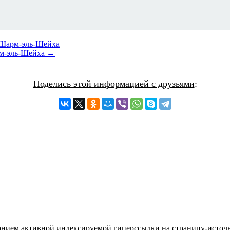
е Шарм-эль-Шейха
арм-эль-Шейха →
Поделись этой информацией с друзьями
:
азанием активной индексируемой гиперссылки на страницу-источн