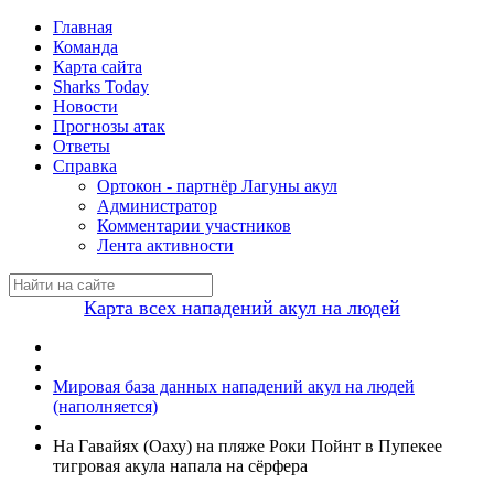
Главная
Команда
Карта сайта
Sharks Today
Новости
Прогнозы атак
Ответы
Справка
Ортокон - партнёр Лагуны акул
Администратор
Комментарии участников
Лента активности
Карта всех нападений акул на людей
Мировая база данных нападений акул на людей
(наполняется)
На Гавайях (Оаху) на пляже Роки Пойнт в Пупекее
тигровая акула напала на сёрфера