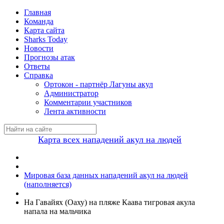
Главная
Команда
Карта сайта
Sharks Today
Новости
Прогнозы атак
Ответы
Справка
Ортокон - партнёр Лагуны акул
Администратор
Комментарии участников
Лента активности
Карта всех нападений акул на людей
Мировая база данных нападений акул на людей
(наполняется)
На Гавайях (Оаху) на пляже Каава тигровая акула
напала на мальчика