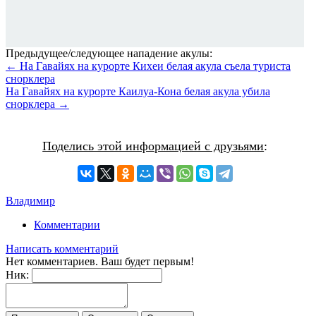
Предыдущее/следующее нападение акулы:
← На Гавайях на курорте Кихеи белая акула съела туриста
снорклера
На Гавайях на курорте Каилуа-Кона белая акула убила
снорклера →
Поделись этой информацией с друзьями
:
Владимир
Комментарии
Написать комментарий
Нет комментариев. Ваш будет первым!
Ник: