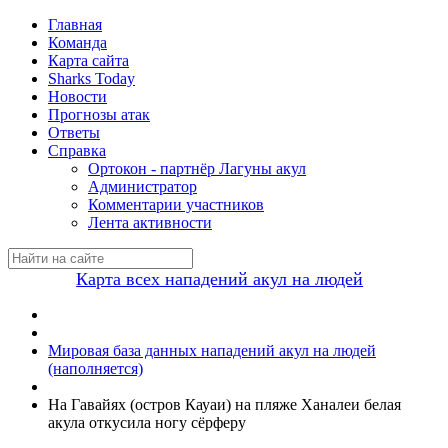
Главная
Команда
Карта сайта
Sharks Today
Новости
Прогнозы атак
Ответы
Справка
Ортокон - партнёр Лагуны акул
Администратор
Комментарии участников
Лента активности
Карта всех нападений акул на людей
Мировая база данных нападений акул на людей
(наполняется)
На Гавайях (остров Кауаи) на пляже Ханалеи белая
акула откусила ногу сёрферу