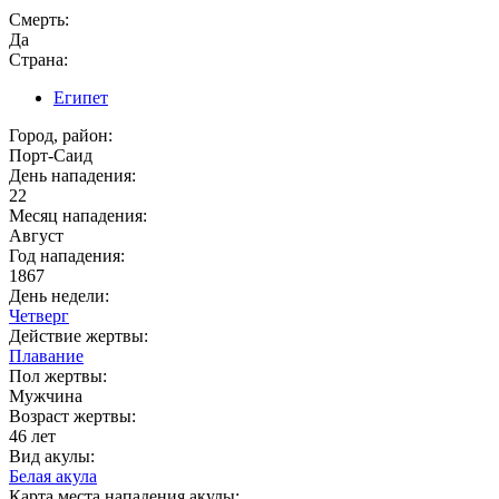
Смерть:
Да
Страна:
Египет
Город, район:
Порт-Саид
День нападения:
22
Месяц нападения:
Август
Год нападения:
1867
День недели:
Четверг
Действие жертвы:
Плавание
Пол жертвы:
Мужчина
Возраст жертвы:
46 лет
Вид акулы:
Белая акула
Карта места нападения акулы: