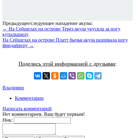
Предыдущее/следующее нападение акулы:
← На Сейшелах на острове Терез акула укусила за ногу
купальщицу
На Сейшелах на острове Платт бычья акула разорвала ногу
фридайверу →
Поделись этой информацией с друзьями
:
Владимир
Комментарии
Написать комментарий
Нет комментариев. Ваш будет первым!
Ник: