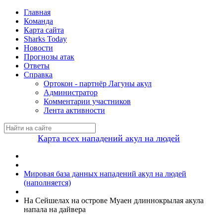
Главная
Команда
Карта сайта
Sharks Today
Новости
Прогнозы атак
Ответы
Справка
Ортокон - партнёр Лагуны акул
Администратор
Комментарии участников
Лента активности
Карта всех нападений акул на людей
Мировая база данных нападений акул на людей
(наполняется)
На Сейшелах на острове Муаен длиннокрылая акула
напала на дайвера