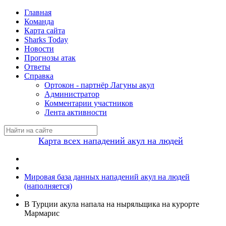
Главная
Команда
Карта сайта
Sharks Today
Новости
Прогнозы атак
Ответы
Справка
Ортокон - партнёр Лагуны акул
Администратор
Комментарии участников
Лента активности
Карта всех нападений акул на людей
Мировая база данных нападений акул на людей
(наполняется)
В Турции акула напала на ныряльщика на курорте
Мармарис