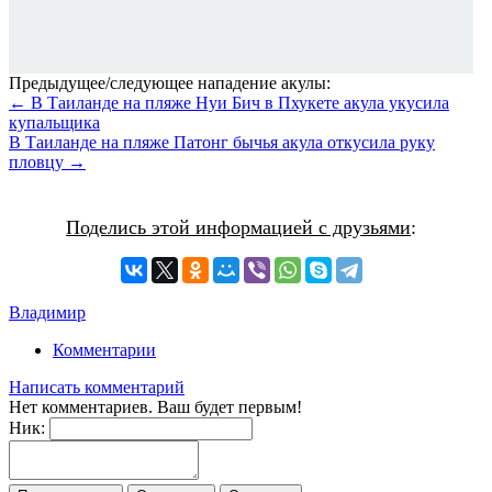
Предыдущее/следующее нападение акулы:
← В Таиланде на пляже Нуи Бич в Пхукете акула укусила
купальщика
В Таиланде на пляже Патонг бычья акула откусила руку
пловцу →
Поделись этой информацией с друзьями
:
Владимир
Комментарии
Написать комментарий
Нет комментариев. Ваш будет первым!
Ник: