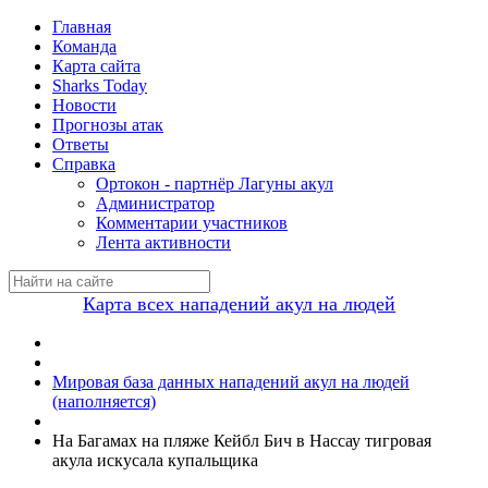
Главная
Команда
Карта сайта
Sharks Today
Новости
Прогнозы атак
Ответы
Справка
Ортокон - партнёр Лагуны акул
Администратор
Комментарии участников
Лента активности
Карта всех нападений акул на людей
Мировая база данных нападений акул на людей
(наполняется)
На Багамах на пляже Кейбл Бич в Нассау тигровая
акула искусала купальщика