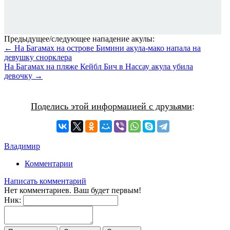
Предыдущее/следующее нападение акулы:
← На Багамах на острове Бимини акула-мако напала на
девушку снорклера
На Багамах на пляже Кейбл Бич в Нассау акула убила
девочку →
Поделись этой информацией с друзьями
:
Владимир
Комментарии
Написать комментарий
Нет комментариев. Ваш будет первым!
Ник: