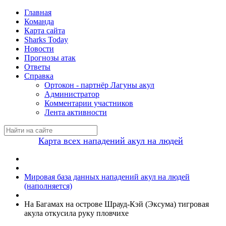
Главная
Команда
Карта сайта
Sharks Today
Новости
Прогнозы атак
Ответы
Справка
Ортокон - партнёр Лагуны акул
Администратор
Комментарии участников
Лента активности
Карта всех нападений акул на людей
Мировая база данных нападений акул на людей
(наполняется)
На Багамах на острове Шрауд-Кэй (Эксума) тигровая
акула откусила руку пловчихе