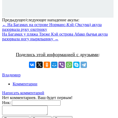
Предыдущее/следующее нападение акулы:
← На Багамах на острове Норманс-Кэй (Эксума) акула
разорвала руку охотнику
На Багамах у пляжа Треже Кэй острова Абако бычья акула
разорвала ногу ныряльщику →
Поделись этой информацией с друзьями
:
Владимир
Комментарии
Написать комментарий
Нет комментариев. Ваш будет первым!
Ник: