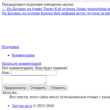
Предыдущее/следующее нападение акулы:
← На Багамах на пляже Треже Кэй острова Абако чернопёрая а
На Багамах на острове Картер Кей рифовая акула укусила за 
Владимир
Комментарии
Написать комментарий
Нет комментариев. Ваш будет первым!
Ник:
Загрузка...
Все тексты этого сайта могут использоваться только с ук
Лагуна акул
© 2015-2026