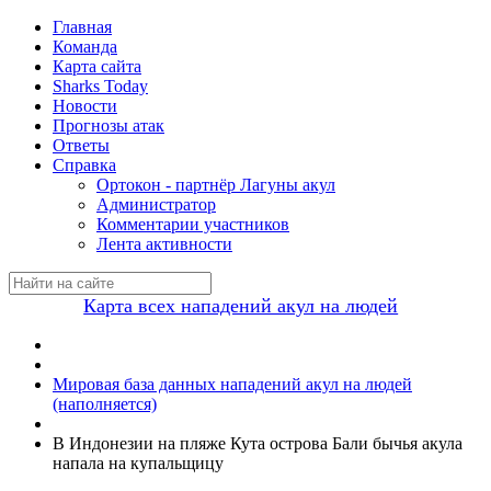
Главная
Команда
Карта сайта
Sharks Today
Новости
Прогнозы атак
Ответы
Справка
Ортокон - партнёр Лагуны акул
Администратор
Комментарии участников
Лента активности
Карта всех нападений акул на людей
Мировая база данных нападений акул на людей
(наполняется)
В Индонезии на пляже Кута острова Бали бычья акула
напала на купальщицу