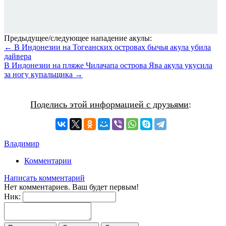
Предыдущее/следующее нападение акулы:
← В Индонезии на Тогеанских островах бычья акула убила
дайвера
В Индонезии на пляже Чилачапа острова Ява акула укусила
за ногу купальщика →
Поделись этой информацией с друзьями
:
Владимир
Комментарии
Написать комментарий
Нет комментариев. Ваш будет первым!
Ник: