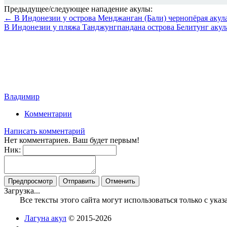
Предыдущее/следующее нападение акулы:
← В Индонезии у острова Менджанган (Бали) чернопёрая акул
В Индонезии у пляжа Танджунгпандана острова Белитунг акул
Владимир
Комментарии
Написать комментарий
Нет комментариев. Ваш будет первым!
Ник:
Загрузка...
Все тексты этого сайта могут использоваться только с ук
Лагуна акул
© 2015-2026