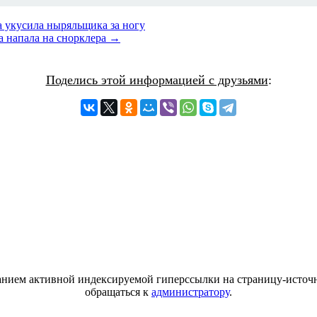
а укусила ныряльщика за ногу
а напала на снорклера →
Поделись этой информацией с друзьями
:
азанием активной индексируемой гиперссылки на страницу-источн
обращаться к
администратору
.