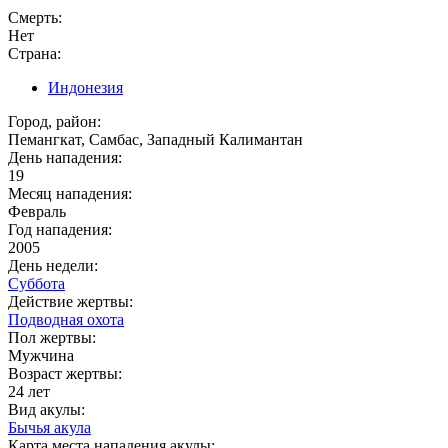
Смерть:
Нет
Страна:
Индонезия
Город, район:
Пемангкат, Самбас, Западный Калимантан
День нападения:
19
Месяц нападения:
Февраль
Год нападения:
2005
День недели:
Суббота
Действие жертвы:
Подводная охота
Пол жертвы:
Мужчина
Возраст жертвы:
24 лет
Вид акулы:
Бычья акула
Карта места нападения акулы: