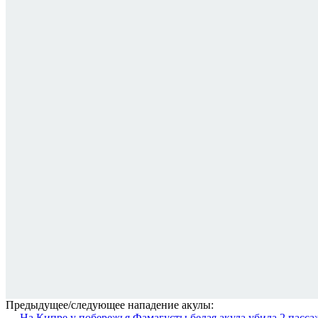
Предыдущее/следующее нападение акулы:
← На Кипре у побережья Фамагусты белая акула убила 2 пасс