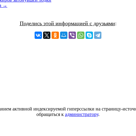
ка →
Поделись этой информацией с друзьями
:
азанием активной индексируемой гиперссылки на страницу-источн
обращаться к
администратору
.