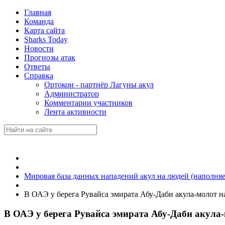
Главная
Команда
Карта сайта
Sharks Today
Новости
Прогнозы атак
Ответы
Справка
Ортокон - партнёр Лагуны акул
Администратор
Комментарии участников
Лента активности
Мировая база данных нападений акул на людей (наполняе
В ОАЭ у берега Рувайса эмирата Абу-Даби акула-молот 
В ОАЭ у берега Рувайса эмирата Абу-Даби акул