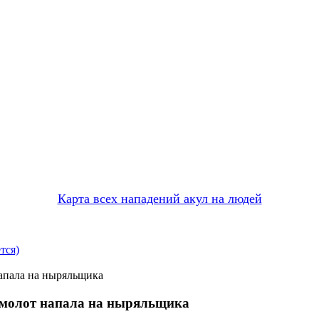
Карта всех нападений акул на людей
тся)
напала на ныряльщика
а-молот напала на ныряльщика