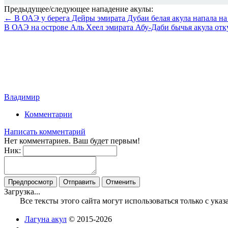
Предыдущее/следующее нападение акулы:
← В ОАЭ у берега Дейры эмирата Дубаи белая акула напала на
В ОАЭ на острове Аль Хеел эмирата Абу-Даби бычья акула от
Владимир
Комментарии
Написать комментарий
Нет комментариев. Ваш будет первым!
Ник:
Загрузка...
Все тексты этого сайта могут использоваться только с ук
Лагуна акул
© 2015-2026