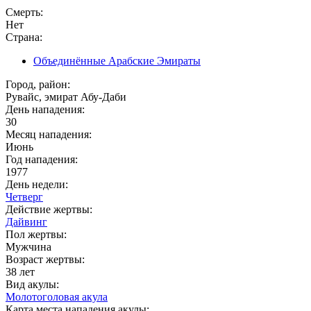
Смерть:
Нет
Страна:
Объединённые Арабские Эмираты
Город, район:
Рувайс, эмират Абу-Даби
День нападения:
30
Месяц нападения:
Июнь
Год нападения:
1977
День недели:
Четверг
Действие жертвы:
Дайвинг
Пол жертвы:
Мужчина
Возраст жертвы:
38 лет
Вид акулы:
Молотоголовая акула
Карта места нападения акулы: