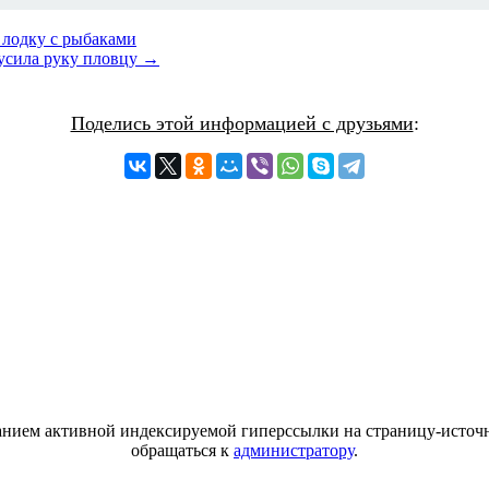
 лодку с рыбаками
кусила руку пловцу →
Поделись этой информацией с друзьями
:
азанием активной индексируемой гиперссылки на страницу-источн
обращаться к
администратору
.