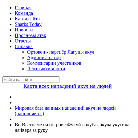
Главная
Команда
Карта сайта
Sharks Today
Новости
Прогнозы атак
Ответы
Справка
Ортокон - партнёр Лагуны акул
Администратор
Комментарии участников
Лента активности
Карта всех нападений акул на людей
Мировая база данных нападений акул на людей
(наполняется)
Во Вьетнаме на острове Фукуй голубая акула укусила
дайвера за руку