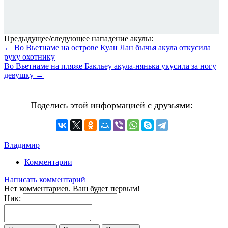
Предыдущее/следующее нападение акулы:
← Во Вьетнаме на острове Куан Лан бычья акула откусила
руку охотнику
Во Вьетнаме на пляже Бакльеу акула-нянька укусила за ногу
девушку →
Поделись этой информацией с друзьями
:
Владимир
Комментарии
Написать комментарий
Нет комментариев. Ваш будет первым!
Ник: