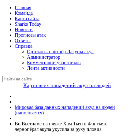
Главная
Команда
Карта сайта
Sharks Today
Новости
Прогнозы атак
Ответы
Справка
Ортокон - партнёр Лагуны акул
Администратор
Комментарии участников
Лента активности
Карта всех нападений акул на людей
Мировая база данных нападений акул на людей
(наполняется)
Во Вьетнаме на пляже Хам Тьен в Фантьете
чернопёрая акула укусила за руку пловца