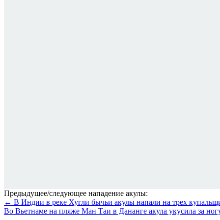
Предыдущее/следующее нападение акулы:
← В Индии в реке Хугли бычьи акулы напали на трех купальщи
Во Вьетнаме на пляже Ман Таи в Дананге акула укусила за ног