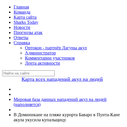
Главная
Команда
Карта сайта
Sharks Today
Новости
Прогнозы атак
Ответы
Справка
Ортокон - партнёр Лагуны акул
Администратор
Комментарии участников
Лента активности
Карта всех нападений акул на людей
Мировая база данных нападений акул на людей
(наполняется)
В Доминикане на пляже курорта Баваро в Пунта-Кане
акула укусила купальщицу