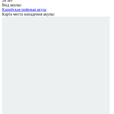
26 лет
Вид акулы:
Карибская рифовая акула
Карта места нападения акулы: