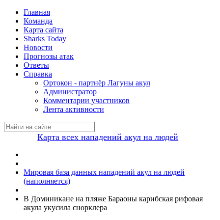
Главная
Команда
Карта сайта
Sharks Today
Новости
Прогнозы атак
Ответы
Справка
Ортокон - партнёр Лагуны акул
Администратор
Комментарии участников
Лента активности
Карта всех нападений акул на людей
Мировая база данных нападений акул на людей
(наполняется)
В Доминикане на пляже Бараоны карибская рифовая
акула укусила снорклера