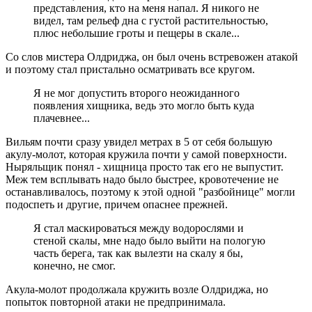
представления, кто на меня напал. Я никого не
видел, там рельеф дна с густой растительностью,
плюс небольшие гроты и пещеры в скале...
Со слов мистера Олдриджа, он был очень встревожен атакой
и поэтому стал пристально осматривать все кругом.
Я не мог допустить второго неожиданного
появления хищника, ведь это могло быть куда
плачевнее...
Вильям почти сразу увидел метрах в 5 от себя большую
акулу-молот, которая кружила почти у самой поверхности.
Ныряльщик понял - хищница просто так его не выпустит.
Меж тем всплывать надо было быстрее, кровотечение не
останавливалось, поэтому к этой одной "разбойнице" могли
подоспеть и другие, причем опаснее прежней.
Я стал маскироваться между водорослями и
стеной скалы, мне надо было выйти на пологую
часть берега, так как вылезти на скалу я бы,
конечно, не смог.
Акула-молот продолжала кружить возле Олдриджа, но
попыток повторной атаки не предпринимала.