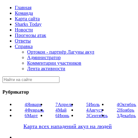
Главная
Команда
Карта сайта
Sharks Today
Новости
Прогнозы атак
Ответы
Справка
Ортокон - партнёр Лагуны акул
Администратор
Комментарии участников
Лента активности
Рубрикатор
4
Январь
7
Апрель
5
Июль
4
Октябрь
4
Февраль
4
Май
4
Август
2
Ноябрь
6
Март
6
Июнь
3
Сентябрь
3
Декабрь
Карта всех нападений акул на людей