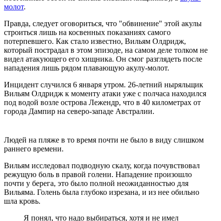
молот
.
Правда, следует оговориться, что "обвинение" этой акулы
строиться лишь на косвенных показаниях самого
потерпевшего. Как стало известно, Вильям Олдридж,
который пострадал в этом эпизоде, на самом деле толком не
видел атакующего его хищника. Он смог разглядеть после
нападения лишь рядом плавающую акулу-молот.
Инцидент случился 6 января утром. 26-летний ныряльщик
Вильям Олдридж к моменту атаки уже с полчаса находился
под водой возле острова Лежендр, что в 40 километрах от
города Дампир на северо-западе Австралии.
Людей на пляже в то время почти не было в виду слишком
раннего времени.
Вильям исследовал подводную скалу, когда почувствовал
режущую боль в правой голени. Нападение произошло
почти у берега, это было полной неожиданностью для
Вильяма. Голень была глубоко изрезана, и из нее обильно
шла кровь.
Я понял, что надо выбираться, хотя и не имел