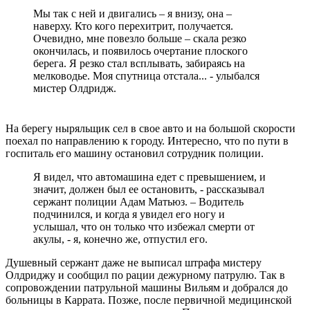
Мы так с ней и двигались – я внизу, она –
наверху. Кто кого перехитрит, получается.
Очевидно, мне повезло больше – скала резко
окончилась, и появилось очертание плоского
берега. Я резко стал всплывать, забираясь на
мелководье. Моя спутница отстала... - улыбался
мистер Олдридж.
На берегу ныряльщик сел в свое авто и на большой скорости
поехал по направлению к городу. Интересно, что по пути в
госпиталь его машину остановил сотрудник полиции.
Я видел, что автомашина едет с превышением, и
значит, должен был ее остановить, - рассказывал
сержант полиции Адам Матьюз. – Водитель
подчинился, и когда я увидел его ногу и
услышал, что он только что избежал смерти от
акулы, - я, конечно же, отпустил его.
Душевный сержант даже не выписал штрафа мистеру
Олдриджу и сообщил по рации дежурному патрулю. Так в
сопровождении патрульной машины Вильям и добрался до
больницы в Каррата. Позже, после первичной медицинской