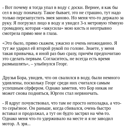
- Вот почему я тогда упал в воду с доски. Вернее, я как бы
сел в воду поначалу. Такое бывает, это не страшно, тут надо
только перезапустить змея заново. Но меня что-то держало за
руку. Я погрузил лицо в воду и увидел 3-х метровую тёмную
громадину, которая «закусила» мою кисть и неотрывно
смотрела прямо мне в глаза.
«Это было, прямо скажем, ужасно и очень неожиданно. Я
тут же ударил ей второй рукой по голове. Знаете, у меня
такая привычка, я иной раз бью сразу, причём предпочитаю
это сделать первым. Согласитесь, не всегда есть время
размышлять», – улыбнулся Георг.
Друзья Бора, увидев, что он свалился в воду, были немного
удивлены, поскольку Георг среди них считался самым
успешным сёрфером. Однако заметив, что Бор никак не
может снова подняться, Юрген стал нервничать.
- Я вдруг почувствовал, что там не просто неполадка, а что-
то серьёзное. Он раньше, когда сбивался, очень быстро
вставал и продолжал, а тут он будто застрял на чём-то.
Однако меня что-то удерживало на месте и я не заводил
мотор. А зря...