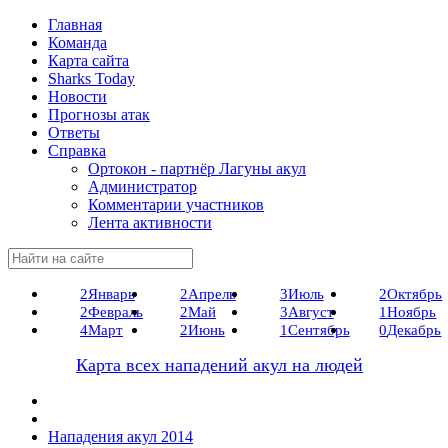
Главная
Команда
Карта сайта
Sharks Today
Новости
Прогнозы атак
Ответы
Справка
Ортокон - партнёр Лагуны акул
Администратор
Комментарии участников
Лента активности
2
Январь
2
Апрель
3
Июль
2
Октябрь
2
Февраль
2
Май
3
Август
1
Ноябрь
4
Март
2
Июнь
1
Сентябрь
0
Декабрь
Карта всех нападений акул на людей
Нападения акул 2014