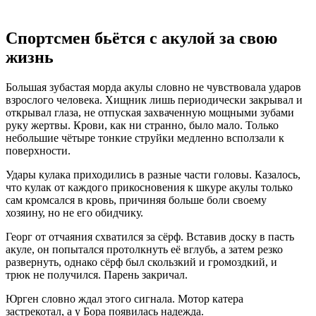
Спортсмен бьётся с акулой за свою
жизнь
Большая зубастая морда акулы словно не чувствовала ударов
взрослого человека. Хищник лишь периодически закрывал и
открывал глаза, не отпуская захваченную мощными зубами
руку жертвы. Крови, как ни странно, было мало. Только
небольшие чётыре тонкие струйки медленно всползали к
поверхности.
Удары кулака приходились в разные части головы. Казалось,
что кулак от каждого прикосновения к шкуре акулы только
сам кромсался в кровь, причиняя больше боли своему
хозяину, но не его обидчику.
Георг от отчаяния схватился за сёрф. Вставив доску в пасть
акуле, он попытался протолкнуть её вглубь, а затем резко
развернуть, однако сёрф был скользкий и громоздкий, и
трюк не получился. Парень закричал.
Юрген словно ждал этого сигнала. Мотор катера
застрекотал, а у Бора появилась надежда.