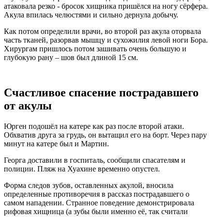
атаковала резко - бросок хищника пришёлся на ногу сёрфера.
Акула впилась челюстями и сильно дернула добычу.
Как потом определили врачи, во второй раз акула оторвала
часть тканей, разорвав мышцу и сухожилия левой ноги Бора.
Хирургам пришлось потом зашивать очень большую и
глубокую рану – шов был длиной 15 см.
Счастливое спасение пострадавшего
от акулы
Юрген подошёл на катере как раз после второй атаки.
Обхватив друга за грудь, он вытащил его на борт. Через пару
минут на катере был и Мартин.
Георга доставили в госпиталь, сообщили спасателям и
полиции. Пляж на Хуахине временно опустел.
Форма следов зубов, оставленных акулой, вносила
определенные противоречия в рассказ пострадавшего о
самом нападении. Странное поведение демонстрировала
рифовая хищница (а зубы были именно её, так считали