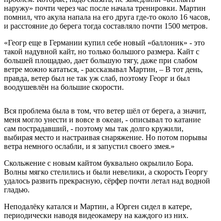
наружу» почти через час после начала тренировки. Мартин
помнил, что акула напала на его друга где-то около 16 часов,
и расстояние до берега тогда составляло почти 1500 метров.
«Геогр еще в Германии купил себе новый «баллоник» - это
такой надувной кайт, но только большого размера. Кайт с
большей площадью, дает большую тягу, даже при слабом
ветре можно кататься, - рассказывал Мартин, – В тот день,
правда, ветер был не так уж слаб, поэтому Георг и был
воодушевлён на большие скорости.
Вся проблема была в том, что ветер шёл от берега, а значит,
меня могло унести и вовсе в океан, - описывал то катание
сам пострадавший, - поэтому мы так долго кружили,
выбирая место и настраивая снаряжение. Но потом порывы
ветра немного ослабли, и я запустил своего змея.»
Скольжение с новым кайтом буквально окрылило Бора.
Волны мягко стелились и были невелики, а скорость Георгу
удалось развить прекрасную, сёрфер почти летал над водной
гладью.
Неподалёку катался и Мартин, а Юрген сидел в катере,
периодически наводя видеокамеру на каждого из них.