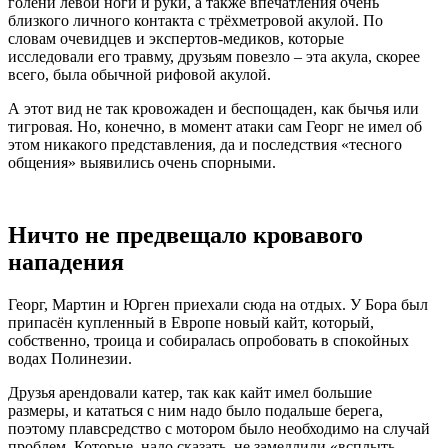
голени левой ноги и руки, а также впечатления очень
близкого личного контакта с трёхметровой акулой. По
словам очевидцев и экспертов-медиков, которые
исследовали его травму, друзьям повезло – эта акула, скорее
всего, была обычной рифовой акулой.
А этот вид не так кровожаден и беспощаден, как бычья или
тигровая. Но, конечно, в момент атаки сам Георг не имел об
этом никакого представления, да и последствия «тесного
общения» выявились очень спорными.
Ничто не предвещало кровавого
нападения
Георг, Мартин и Юрген приехали сюда на отдых. У Бора был
припасён купленный в Европе новый кайт, который,
собственно, троица и собиралась опробовать в спокойных
водах Полинезии.
Друзья арендовали катер, так как кайт имел большие
размеры, и кататься с ним надо было подальше берега,
поэтому плавсредство с мотором было необходимо на случай
проблем. Которые, надо сказать, не замедлили «всплыть