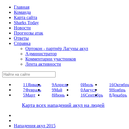
Главная
Команда
Карта сайта
Sharks Today
Новости
Прогнозы атак
Ответы
Справка
Ортокон - партнёр Лагуны акул
Администратор
Комментарии участников
Лента активности
11
Январь
9
Апрель
0
Июль
16
Октябр
7
Февраль
9
Май
0
Август
9
Ноябрь
5
Март
8
Июнь
16
Сентябрь
8
Декабрь
Карта всех нападений акул на людей
Нападения акул 2015