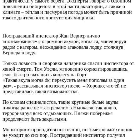
практически у самого берега. Эксперты говорят о сезонном
повышении биоценоза в этой части акватории, а также о
климате – тёплая и пасмурная погода может быть причиной
такого длительного присутствия хищника.
Пострадавший инспектор Жан Вернер лично
«познакомился» с огромной акулой, когда та, маневрируя
рядом с катером, неожиданно атаковала лодку, столкнув
Вернера в воду.
Только ловкость и сноровка напарника спасли инспектора от
явной смерти. Том Уэсли, мгновенно сориентировавшись,
смог быстро вытащить коллегу на борт.
«Такая акула могла бы перекусить меня пополам за один
раз», - рассказывал инспектор после. – Хорошо, что ей не
представилась такая возможность».
По словам специалистов, такие крупные белые акулы
никогда ранее не «застревали» в Ньюкасле так долго,
терроризируя всех отдыхающих. Пляжи побережья
продолжают быть закрытыми.
Мониторинг проводится постоянно, но 5-метровый хищник
не уходит до сих пор. Пострадавший инспектор получил