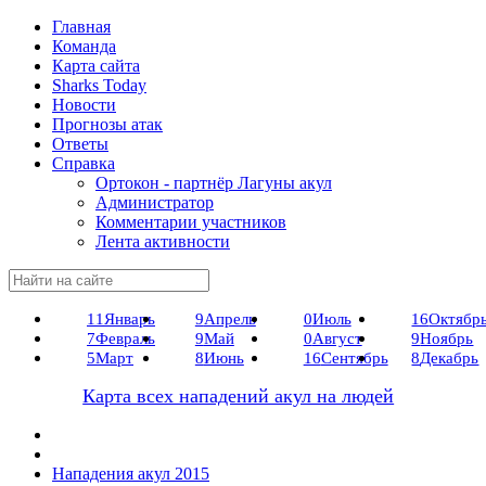
Главная
Команда
Карта сайта
Sharks Today
Новости
Прогнозы атак
Ответы
Справка
Ортокон - партнёр Лагуны акул
Администратор
Комментарии участников
Лента активности
11
Январь
9
Апрель
0
Июль
16
Октябр
7
Февраль
9
Май
0
Август
9
Ноябрь
5
Март
8
Июнь
16
Сентябрь
8
Декабрь
Карта всех нападений акул на людей
Нападения акул 2015