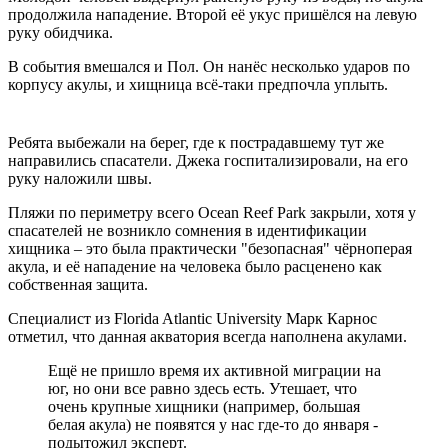
продолжила нападение. Второй её укус пришёлся на левую
руку обидчика.
В события вмешался и Пол. Он нанёс несколько ударов по
корпусу акулы, и хищница всё-таки предпочла уплыть.
Ребята выбежали на берег, где к пострадавшему тут же
направились спасатели. Джека госпитализировали, на его
руку наложили швы.
Пляжи по периметру всего Ocean Reef Park закрыли, хотя у
спасателей не возникло сомнения в идентификации
хищника – это была практически "безопасная" чёрноперая
акула, и её нападение на человека было расценено как
собственная защита.
Специалист из Florida Atlantic University Марк Карнос
отметил, что данная акватория всегда наполнена акулами.
Ещё не пришло время их активной миграции на
юг, но они все равно здесь есть. Утешает, что
очень крупные хищники (например, большая
белая акула) не появятся у нас где-то до января -
подытожил эксперт.