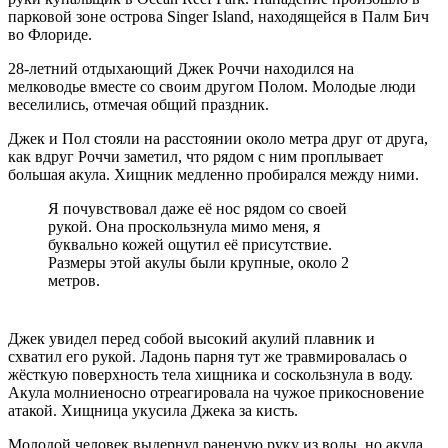
парковой зоне острова Singer Island, находящейся в Палм Бич
во Флориде.
28-летний отдыхающий Джек Роччи находился на
мелководье вместе со своим другом Полом. Молодые люди
веселились, отмечая общий праздник.
Джек и Пол стояли на расстоянии около метра друг от друга,
как вдруг Роччи заметил, что рядом с ним проплывает
большая акула. Хищник медленно пробирался между ними.
Я почувствовал даже её нос рядом со своей
рукой. Она проскользнула мимо меня, я
буквально кожей ощутил её присутствие.
Размеры этой акулы были крупные, около 2
метров.
Джек увидел перед собой высокий акулий плавник и
схватил его рукой. Ладонь парня тут же травмировалась о
жёсткую поверхность тела хищника и соскользнула в воду.
Акула молниеносно отреагировала на чужое прикосновение
атакой. Хищница укусила Джека за кисть.
Молодой человек выдернул раненую руку из воды, но акула