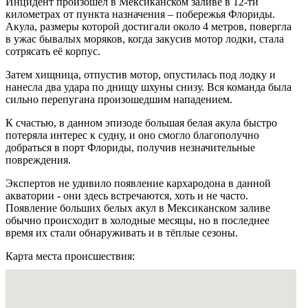
Инцидент произошёл в Мексиканском заливе в 12-ти
километрах от пункта назначения – побережья Флориды.
Акула, размеры которой достигали около 4 метров, повергла
в ужас бывалых моряков, когда закусив мотор лодки, стала
сотрясать её корпус.
Затем хищница, отпустив мотор, опустилась под лодку и
нанесла два удара по днищу шхуны снизу. Вся команда была
сильно перепугана произошедшим нападением.
К счастью, в данном эпизоде большая белая акула быстро
потеряла интерес к судну, и оно смогло благополучно
добраться в порт Флориды, получив незначительные
повреждения.
Экспертов не удивило появление кархародона в данной
акватории - они здесь встречаются, хоть и не часто.
Появление больших белых акул в Мексиканском заливе
обычно происходит в холодные месяцы, но в последнее
время их стали обнаруживать и в тёплые сезоны.
Карта места происшествия: