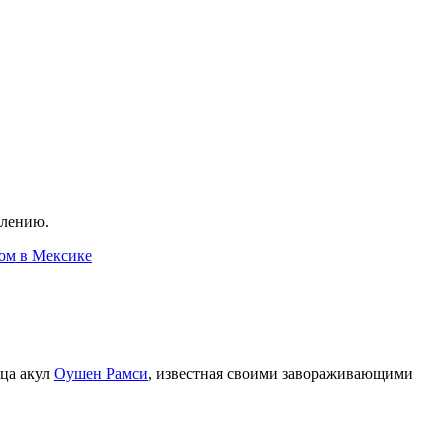
слению.
том в Мексике
ица акул
Оушен Рамси
, известная своими завораживающими