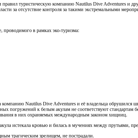
правил туристическую компанию Nautilus Dive Adventures и дру
власти за отсутствие контроля за такими экстремальными меропр
е, проводимого в рамках эко-туризма:
на компанию Nautilus Dive Adventures и её владельца обрушился
дных погружений к белым акулам не соответствуют стандартам 
ьзывания в них охраняемых международным законом хищниц.
акула истекала кровью и билась в мучениях между прутьями, пре
ным трагическим зрелищем, не пострадали.