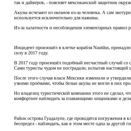
так и дайверов, - поясняет мексиканский защитник окру
Акулы исчезают из океанов из-за человека. А сам экотур
используется исключительно для наживы.
Из-за халатности и несоблюдения элементарных правил р
Инцидент произошёл в клетке корабля Nautilus, принад
силу в 2017 году.
В 2017 году произошёл подобный несчастный случай со с
Сами туристы чудом не пострадали, испытав настоящий 
После этого случая власи Мексики изменили и утвердили
узкими проёмами, чтобы белые акулы не могли в них прол
Но владелец туристической компании этого не сделал, ч
комфортнее наблюдать за плавающими хищниками и дела
Район острова Гуадалупе, где проводятся погружения в 
беспредел - наблюдать, как в этом месте одна за другой 