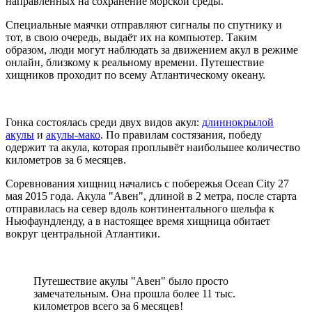
направленных на сохранение морской среды.
Специальные маячки отправляют сигналы по спутнику и
тот, в свою очередь, выдаёт их на компьютер. Таким
образом, люди могут наблюдать за движением акул в режиме
онлайн, близкому к реальному времени. Путешествие
хищников проходит по всему Атлантическому океану.
Гонка состоялась среди двух видов акул:
длиннокрылой
акулы
и
акулы-мако
. По правилам состязания, победу
одержит та акула, которая проплывёт наибольшее количество
километров за 6 месяцев.
Соревнования хищниц начались с побережья Ocean City 27
мая 2015 года. Акула "Авен", длиной в 2 метра, после старта
отправилась на север вдоль континентального шельфа к
Ньюфаундленду, а в настоящее время хищница обитает
вокруг центральной Атлантики.
Путешествие акулы "Авен" было просто
замечательным. Она прошла более 11 тыс.
километров всего за 6 месяцев!