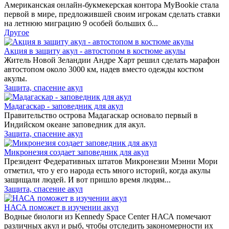
Американская онлайн-букмекерская контора MyBookie стала
первой в мире, предложившей своим игрокам сделать ставки
на летнюю миграцию 9 особей больших б...
Другое
Акция в защиту акул - автостопом в костюме акулы
Житель Новой Зеландии Андре Харт решил сделать марафон
автостопом около 3000 км, надев вместо одежды костюм
акулы.
Защита, спасение акул
Мадагаскар - заповедник для акул
Правительство острова Мадагаскар основало первый в
Индийском океане заповедник для акул.
Защита, спасение акул
Микронезия создает заповедник для акул
Президент Федеративных штатов Микронезии Мэнни Мори
отметил, что у его народа есть много историй, когда акулы
защищали людей. И вот пришло время людям...
Защита, спасение акул
НАСА поможет в изучении акул
Водные биологи из Kennedy Space Center НАСА помечают
различных акул и рыб, чтобы отследить закономерности их