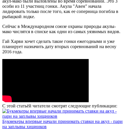
акул-мако были выловлены во время соревнований. Это 3
особи из 11 участниц гонки. Акула "Авен" начала
лидировать только после того, как ее соперница погибла в
рыбацкой лодке.
Сейчас в Международном союзе охраны природы акулы-
мако числятся в списке как одни из самых уязвимых видов.
Гай Харви хочет сделать такие гонки ежегодными и уже
планирует назначить дату вторых соревнований на весну
2016 года.
С этой статьёй читатели смотрят следующие публикации:
Букмекеры впервые начали принимать ставки на акул - пари
на заплывы хищников