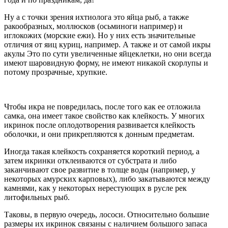
Ну а с точки зрения ихтиолога это яйца рыб, а также
ракообразных, моллюсков (осьминоги например) и
иглокожих (морские ежи). Но у них есть значительные
отличия от яиц куриц, например. А также и от самой икры
акулы Это по сути увеличенные яйцеклетки, но они всегда
имеют шаровидную форму, не имеют никакой скорлупы и
потому прозрачные, хрупкие.
Чтобы икра не повредилась, после того как ее отложила
самка, она имеет такое свойство как клейкость. У многих
икринок после оплодотворения развивается клейкость
оболочки, и они прикрепляются к донным предметам.
Иногда такая клейкость сохраняется короткий период, а
затем икринки отклеиваются от субстрата и либо
заканчивают свое развитие в толще воды (например, у
некоторых амурских карповых), либо закатываются между
камнями, как у некоторых нерестующих в русле рек
литофильных рыб.
Таковы, в первую очередь, лососи. Относительно большие
размеры их икринок связаны с наличием большого запаса