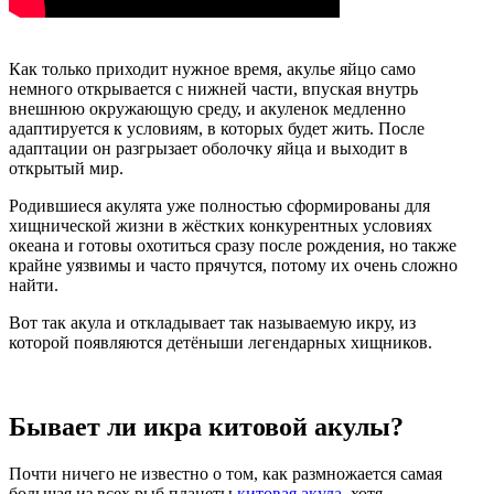
Как только приходит нужное время, акулье яйцо само
немного открывается с нижней части, впуская внутрь
внешнюю окружающую среду, и акуленок медленно
адаптируется к условиям, в которых будет жить. После
адаптации он разгрызает оболочку яйца и выходит в
открытый мир.
Родившиеся акулята уже полностью сформированы для
хищнической жизни в жёстких конкурентных условиях
океана и готовы охотиться сразу после рождения, но также
крайне уязвимы и часто прячутся, потому их очень сложно
найти.
Вот так акула и откладывает так называемую икру, из
которой появляются детёныши легендарных хищников.
Бывает ли икра китовой акулы?
Почти ничего не известно о том, как размножается самая
большая из всех рыб планеты
китовая акула
, хотя