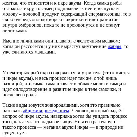
желтка, что относится и к икре акулы. Когда самка рыбы
отложила икру, то самец подплывает к ней и выпускает
молоку – половой продукт, содержащий сперматозоиды, те в
свою очередь оплодотворяют икринки и идет развитие
внутри эмбрионов, пока те не проклюнутся и не станут
личинками.
Именно личинками они плавают с желточным мешком;
когда он рассосется и у них вырастут внутренние
жабры
, то
уже считаются мальками.
У некоторых рыб икра содержится внутри тела (это касается
и икры акулы), и весь процесс идет так же, с той лишь
разницей, что самка сама плавает в облаке молоки самца и
идет оплодотворение и развитие икры в теле самочки, и
после чего роды.
Такие виды зовутся живородящими, хотя это правильно
называть
яйцеживорожедением
. Человек, который задаёт
вопрос об икре акулы, наверняка хотел бы увидеть процесс
того, как акула откладывает икру. Но я его разочарую —
такого процесса — метания акулой икры — в природе не
существует.