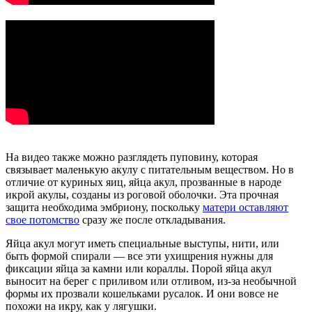
На видео также можно разглядеть пуповину, которая
связывает маленькую акулу с питательным веществом. Но в
отличие от куриных яиц, яйца акул, прозванные в народе
икрой акулы, созданы из роговой оболочки. Эта прочная
защита необходима эмбриону, поскольку
матери оставляют
свое потомство
сразу же после откладывания.
Яйца акул могут иметь специальные выступы, нити, или
быть формой спирали — все эти ухищрения нужны для
фиксации яйца за камни или кораллы. Порой яйца акул
выносит на берег с приливом или отливом, из-за необычной
формы их прозвали кошельками русалок. И они вовсе не
похожи на икру, как у лягушки.