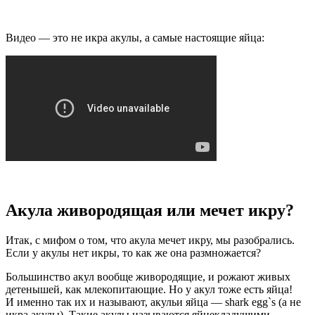
Видео — это не икра акулы, а самые настоящие яйца:
Акула живородящая или мечет икру?
Итак, с мифом о том, что акула мечет икру, мы разобрались.
Если у акулы нет икры, то как же она размножается?
Большинство акул вообще живородящие, и рожают живых
детенышей, как млекопитающие. Но у акул тоже есть яйца!
И именно так их и называют, акульи яйца — shark egg`s (а не
икра акулы). Такие акулы называются яйцекладущими.